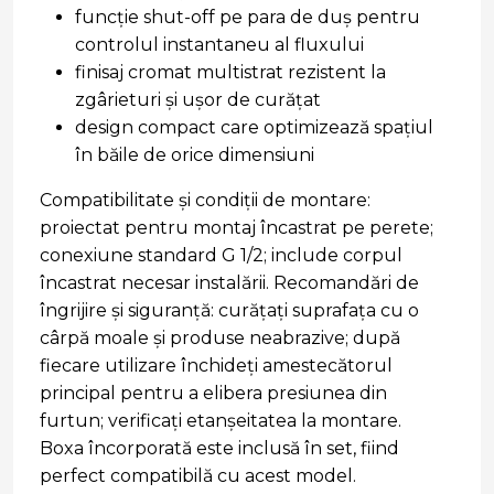
funcție shut-off pe para de duș pentru
controlul instantaneu al fluxului
finisaj cromat multistrat rezistent la
zgârieturi și ușor de curățat
design compact care optimizează spațiul
în băile de orice dimensiuni
Compatibilitate și condiții de montare:
proiectat pentru montaj încastrat pe perete;
conexiune standard G 1/2; include corpul
încastrat necesar instalării. Recomandări de
îngrijire și siguranță: curățați suprafața cu o
cârpă moale și produse neabrazive; după
fiecare utilizare închideți amestecătorul
principal pentru a elibera presiunea din
furtun; verificați etanșeitatea la montare.
Boxa încorporată este inclusă în set, fiind
perfect compatibilă cu acest model.