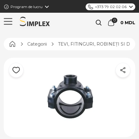
Program de lucru
+373 79 02 02 06
0 MDL
Pagina principală
Categorii
TEVI, FITINGURI, ROBINEȚI SI DIS