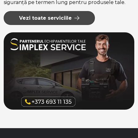
siguranță pe termen lung pentru produsele tale.
Vezi toate serviciile