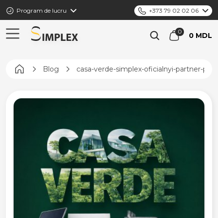
Program de lucru
+373 79 02 02 06
0 MDL
Pagina principală
Blog
casa-verde-simplex-oficialnyi-partner-p