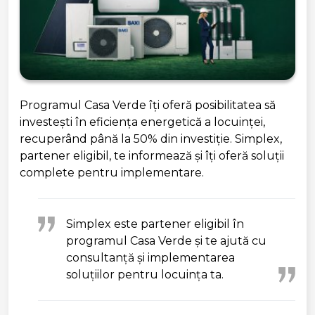
Programul Casa Verde îți oferă posibilitatea să
Casa Verde: Simplex este
investești în eficiența energetică a locuinței,
partener eligibil
recuperând până la 50% din investiție. Simplex,
partener eligibil, te informează și îți oferă soluții
26 March, 2026 18:31
complete pentru implementare.
Simplex este partener eligibil în
programul Casa Verde și te ajută cu
consultanță și implementarea
soluțiilor pentru locuința ta.