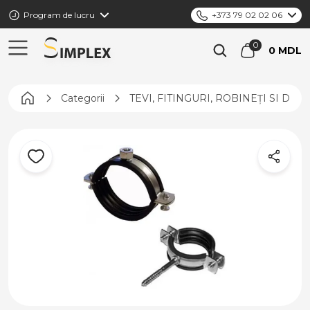
Program de lucru
+373 79 02 02 06
0 MDL
Pagina principală
Categorii
TEVI, FITINGURI, ROBINEȚI SI DIS