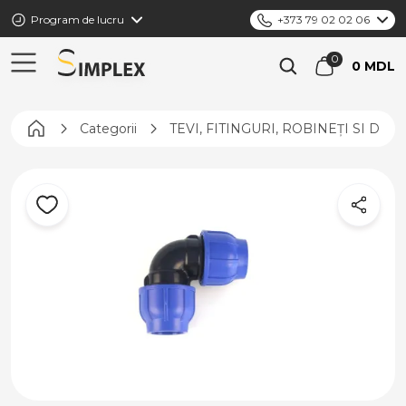
Program de lucru
+373 79 02 02 06
0 MDL
Pagina principală
Categorii
TEVI, FITINGURI, ROBINEȚI SI DIS