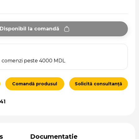
Disponibil la comandă
ru comenzi peste 4000 MDL
Comandă produsul
Solicită consultanță
41
s
Documentație