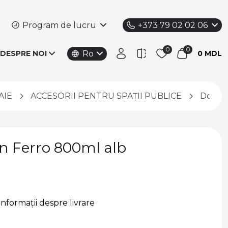
Program de lucru
+373 79 02 02 06
Ro
DESPRE NOI
0 MDL
AIE
ACCESORII PENTRU SPAȚII PUBLICE
Dozato
n Ferro 800ml alb
Informații despre livrare