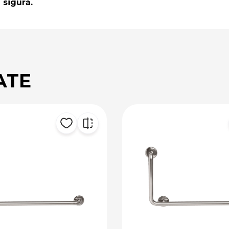
 sigură.
ATE