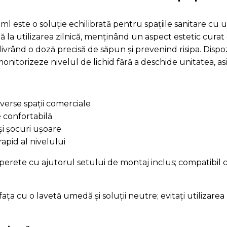
l este o soluție echilibrată pentru spațiile sanitare cu un
mă la utilizarea zilnică, menținând un aspect estetic curat
 livrând o doză precisă de săpun și prevenind risipa. Disp
onitorizeze nivelul de lichid fără a deschide unitatea, a
erse spații comerciale
 confortabilă
și șocuri ușoare
apid al nivelului
 perete cu ajutorul setului de montaj inclus; compatibil 
ața cu o lavetă umedă și soluții neutre; evitați utilizarea 