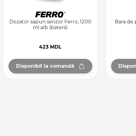
Bara de prindere MEDICLINICS,
Bara
inox lucios
4 408 MDL
Disponibil la comandă
Di