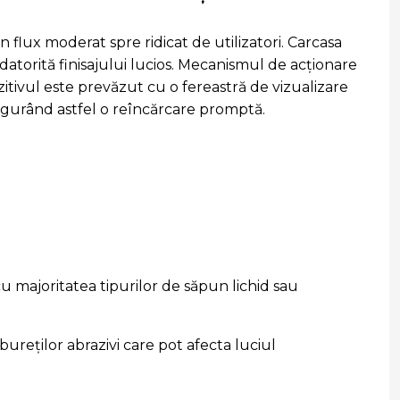
 flux moderat spre ridicat de utilizatori. Carcasa
 datorită finisajului lucios. Mecanismul de acționare
ozitivul este prevăzut cu o fereastră de vizualizare
sigurând astfel o reîncărcare promptă.
cu majoritatea tipurilor de săpun lichid sau
bureților abrazivi care pot afecta luciul