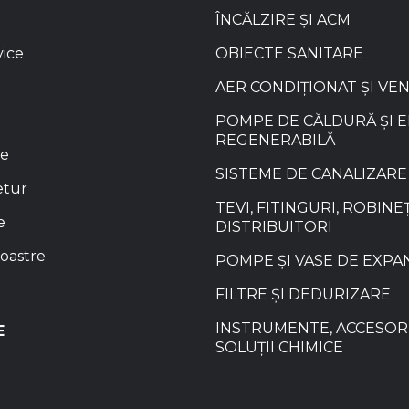
ÎNCĂLZIRE ȘI ACM
vice
OBIECTE SANITARE
AER CONDIȚIONAT ȘI VE
POMPE DE CĂLDURĂ ȘI 
REGENERABILĂ
re
SISTEME DE CANALIZARE
etur
TEVI, FITINGURI, ROBINEȚ
e
DISTRIBUITORI
oastre
POMPE ȘI VASE DE EXPA
FILTRE ȘI DEDURIZARE
INSTRUMENTE, ACCESORI
E
SOLUȚII CHIMICE