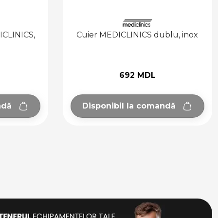
 dublu, inox
Cuier MEDICLINICS dublu, inox
satinat
DL
692 MDL
comandă
Adaugă în coș