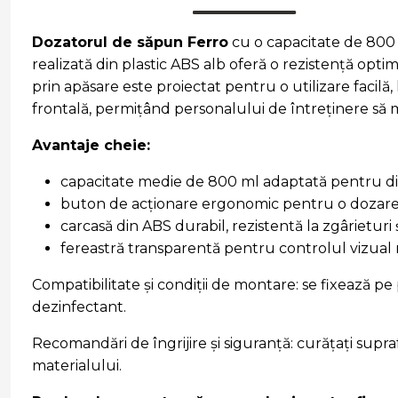
Dozatorul de săpun Ferro
cu o capacitate de 800 m
realizată din plastic ABS alb oferă o rezistență opti
prin apăsare este proiectat pentru o utilizare facilă,
frontală, permițând personalului de întreținere să m
Avantaje cheie:
capacitate medie de 800 ml adaptată pentru div
buton de acționare ergonomic pentru o dozare
carcasă din ABS durabil, rezistentă la zgârieturi 
fereastră transparentă pentru controlul vizual r
Compatibilitate și condiții de montare: se fixează pe
dezinfectant.
Recomandări de îngrijire și siguranță: curățați supraf
materialului.