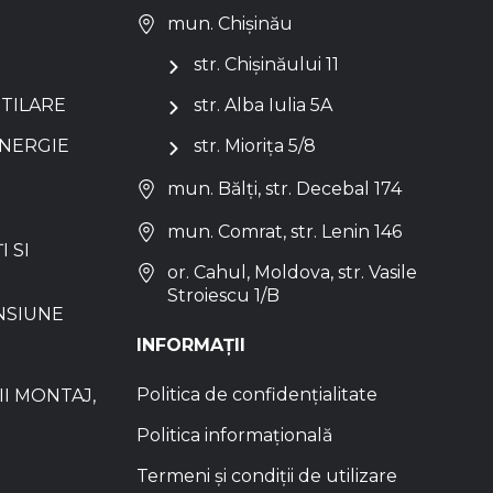
mun. Chișinău
str. Chișinăului 11
NTILARE
str. Alba Iulia 5A
ENERGIE
str. Miorița 5/8
mun. Bălți, str. Decebal 174
mun. Comrat, str. Lenin 146
I SI
or. Cahul, Moldova, str. Vasile
Stroiescu 1/B
NSIUNE
INFORMAȚII
Politica de confidențialitate
I MONTAJ,
Politica informațională
Termeni și condiții de utilizare