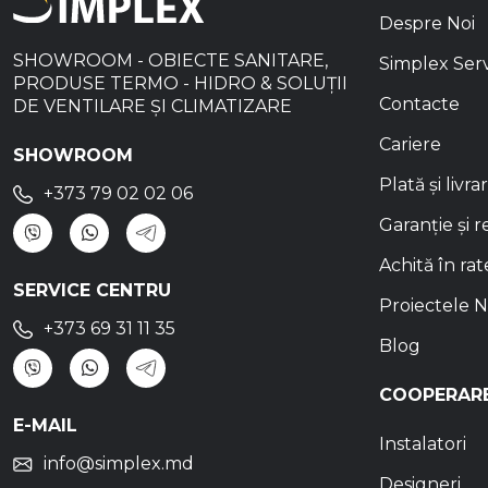
Despre Noi
SHOWROOM - OBIECTE SANITARE,
Simplex Ser
PRODUSE TERMO - HIDRO & SOLUȚII
Contacte
DE VENTILARE ȘI CLIMATIZARE
Cariere
SHOWROOM
Plată și livra
+373 79 02 02 06
Garanție și r
Achită în rat
SERVICE CENTRU
Proiectele N
+373 69 31 11 35
Blog
COOPERAR
E-MAIL
Instalatori
info@simplex.md
Designeri