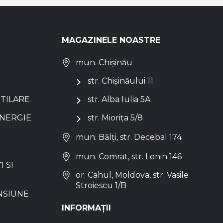
MAGAZINELE NOASTRE
mun. Chișinău
str. Chișinăului 11
NTILARE
str. Alba Iulia 5A
ENERGIE
str. Miorița 5/8
mun. Bălți, str. Decebal 174
mun. Comrat, str. Lenin 146
I SI
or. Cahul, Moldova, str. Vasile
Stroiescu 1/B
NSIUNE
INFORMAȚII