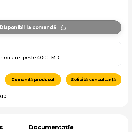
Disponibil la comandă
ru comenzi peste 4000 MDL
Comandă produsul
Solicită consultanță
000
s
Documentație