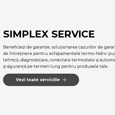
SIMPLEX SERVICE
Beneficiezi de garanție, soluționarea cazurilor de garanție
de întreținere pentru echipamentele termo-hidro: pun
tehnică, diagnosticare, conectare termostate și autom
și siguranță pe termen lung pentru produsele tale.
Vezi toate serviciile