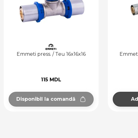
 16x16x16
Emmeti press. / Teu 16x20x16
97 MDL
andă
Adaugă în coș