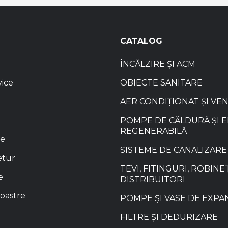
CATALOG
ÎNCĂLZIRE ȘI ACM
vice
OBIECTE SANITARE
AER CONDIȚIONAT ȘI VE
POMPE DE CĂLDURĂ ȘI 
REGENERABILĂ
re
SISTEME DE CANALIZARE
etur
TEVI, FITINGURI, ROBINEȚ
e
DISTRIBUITORI
oastre
POMPE ȘI VASE DE EXPA
FILTRE ȘI DEDURIZARE