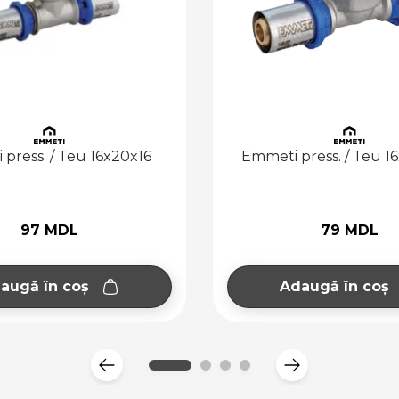
Emmeti press. / Teu 16x1/2 Fx16
Emmeti
79 MDL
Adaugă în coș
A