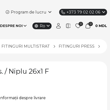
Program de lucru
+373 79 02 02 06
Ro
DESPRE NOI
0 MDL
FITINGURI MULTISTRAT
FITINGURI PRESS
Emm
 / Niplu 26x1 F
Informații despre livrare