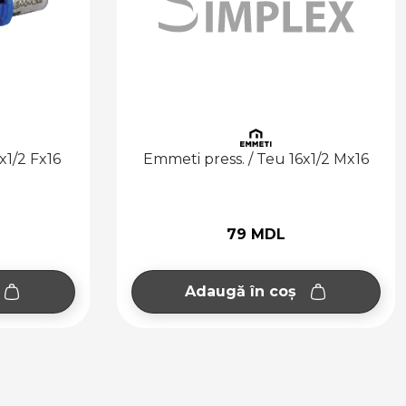
 press. / Teu 16x1/2 Mx16
Emmeti press. / Teu
79 MDL
100 MDL
daugă în coș
Adaugă în co