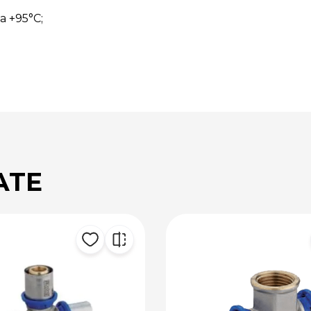
la +95°C;
ATE