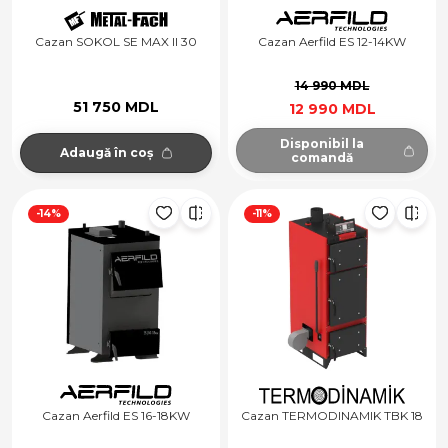
Cazan SOKOL SE MAX II 30
Cazan Aerfild ES 12-14KW
14 990 MDL
51 750 MDL
12 990 MDL
Disponibil la
Adaugă în coș
comandă
-14%
-11%
Cazan Aerfild ES 16-18KW
Cazan TERMODINAMIK TBK 18