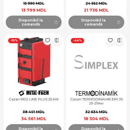
15 990 MDL
24 552 MDL
13 799 MDL
21 736 MDL
Disponibil la
Disponibil la
comandă
comandă
-10%
-44%
Cazan RED LINE PLUS 25 kW
Cazan TERMODINAMIK EKY 25
25-29kw
38 401 MDL
32 634 MDL
34 561 MDL
18 304 MDL
Disponibil la
Disponibil la