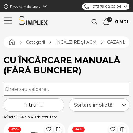
Program de lucru
+373 79 02 02 06
0 MDL
Pagina principală
Categorii
ÎNCĂLZIRE ȘI ACM
CAZANE PE
CU ÎNCĂRCARE MANUALĂ
(FĂRĂ BUNCHER)
Filtru
Afișate 1–24 din 40 de rezultate
-25%
-14%