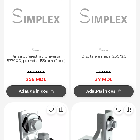
Pinza pt ferestrau Universal
Disc taiere metal 230*2,5
577900, pt metal 153mm (2buc)
383 MDL
53 MDL
256 MDL
37 MDL
Adaugă în coș
Adaugă în coș