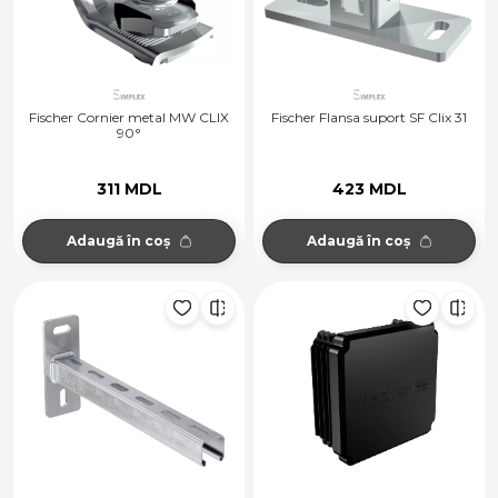
Fischer Cornier metal MW CLIX
Fischer Flansa suport SF Clix 31
90°
311 MDL
423 MDL
Adaugă în coș
Adaugă în coș