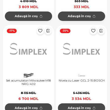
4 010 MDL
503 MDL
3 809 MDL
333 MDL
Adaugă în coș
Adaugă în coș
-17%
-35%
Set acumulatori Milwaukee M18
Nivela cu Laser GCL 2-15 BOSCH
NRG-402
8 115 MDL
5 436 MDL
6 700 MDL
3 534 MDL
Adaugă în coș
Adaugă în coș