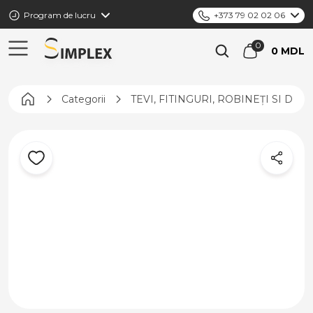
Program de lucru
+373 79 02 02 06
0 MDL
Pagina principală
Categorii
TEVI, FITINGURI, ROBINEȚI SI DIS