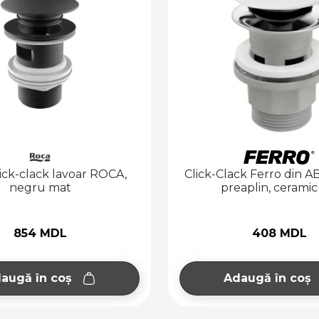
lick-clack lavoar ROCA,
Click-Clack Ferro din AB
negru mat
preaplin, ceramic
854 MDL
408 MDL
augă în coș
Adaugă în coș