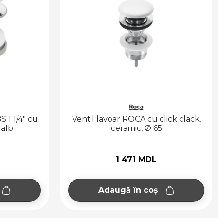
S 1 1/4" cu
Ventil lavoar ROCA cu click clack,
 alb
ceramic, Ø 65
1 471 MDL
Adaugă în coș