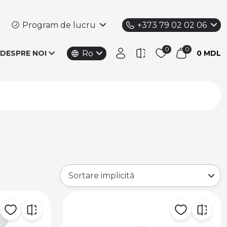
Program de lucru
+373 79 02 02 06
Ro
DESPRE NOI
0 MDL