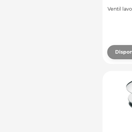
USCĂTOARE DE
Ventil lav
MÂINI
ACCESORII PENTRU
SPAȚII PUBLICE
Dispon