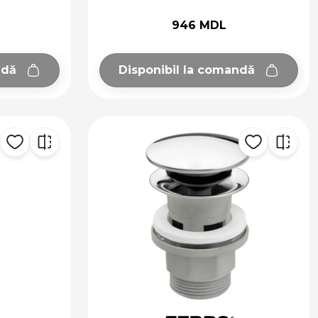
946 MDL
ndă
Disponibil la comandă