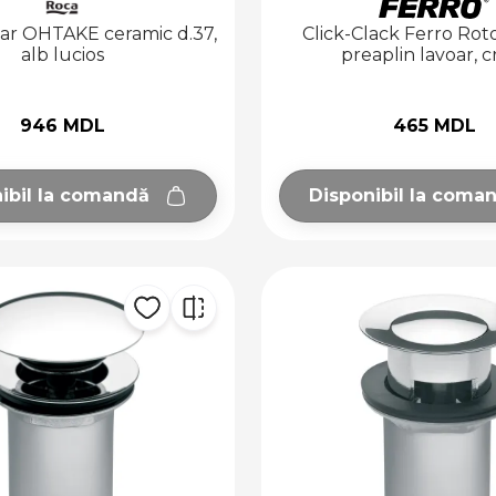
oar OHTAKE ceramic d.37,
Click-Clack Ferro Rot
alb lucios
preaplin lavoar, 
946 MDL
465 MDL
ibil la comandă
Disponibil la coma