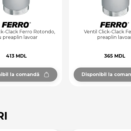
ick-Clack Ferro Rotondo,
Ventil Click-Clack F
 preaplin lavoar
preaplin lavoa
413 MDL
365 MDL
ibil la comandă
Disponibil la coma
RI