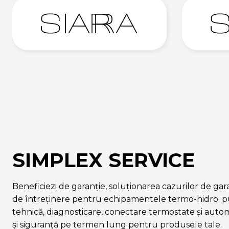
SIMPLEX SERVICE
Beneficiezi de garanție, soluționarea cazurilor de garanț
de întreținere pentru echipamentele termo-hidro: pu
tehnică, diagnosticare, conectare termostate și auto
și siguranță pe termen lung pentru produsele tale.