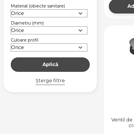
INSTALAȚII BIDEU
Material (obiecte sanitare)
Ad
INSTALAȚII LAVOAR
INSTALAȚII PISOAR
Diametru (mm)
ACCESORII PENTRU
SISTEME DE
INSTALAȚII
Culoare profil
SIFOANE ȘI SCURGERI
SIFOANE PENTRU
LAVOAR ȘI BIDEU
Aplică
SIFOANE PENTRU
CHIUVETE
Șterge filtre
SIFOANE PENTRU
CĂDIȚE DUȘ
SIFOANE PENTRU
PISOAR
RADIATOARE DE BAIE
Ventil de
cr
RADIATOARE DE
BAIE INOX