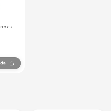
erro cu
r
ndă