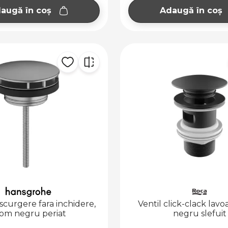
augă în coș
Adaugă în coș
 scurgere fara inchidere,
Ventil click-clack lav
om negru periat
negru slefuit