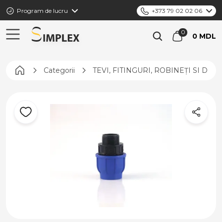
Program de lucru
+373 79 02 02 06
0 MDL
Pagina principală
Categorii
TEVI, FITINGURI, ROBINEȚI SI DIS