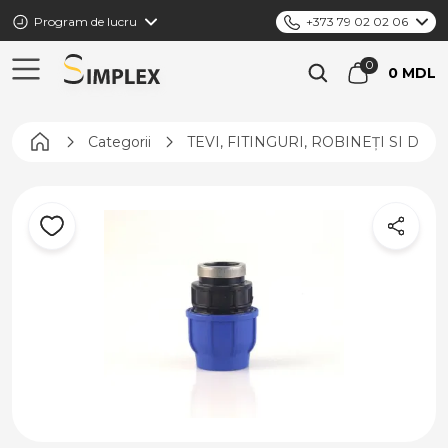
Program de lucru
+373 79 02 02 06
0 MDL
Pagina principală
Categorii
TEVI, FITINGURI, ROBINEȚI SI DIS