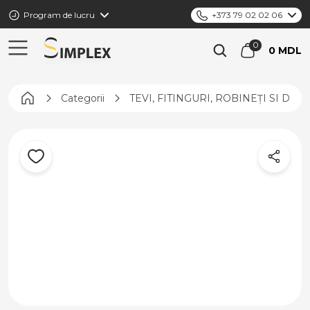
Program de lucru
+373 79 02 02 06
0 MDL
Pagina principală
Categorii
TEVI, FITINGURI, ROBINEȚI SI DIS