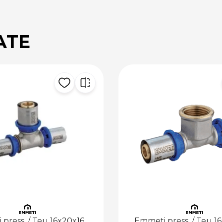
ATE
Emmeti press. / Teu 16x1/2 Fx16
Emmeti press. 