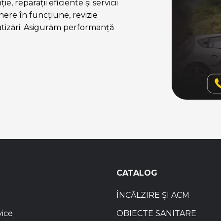
, reparații eficiente și servicii
ere în funcțiune, revizie
atizări. Asigurăm performanță
CATALOG
ÎNCĂLZIRE ȘI ACM
vice
OBIECTE SANITARE