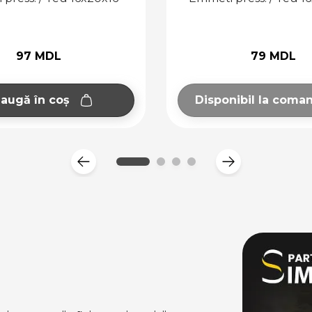
79 MDL
7
Disponibil la comandă
Adaugă 