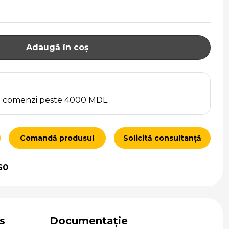
Adaugă în coș
ru comenzi peste 4000 MDL
Comandă produsul
Solicită consultanță
60
s
Documentație