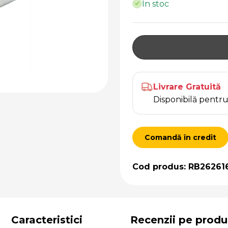
În stoc
Livrare Gratuită
Disponibilă pent
Comandă în credit
Cod produs: RB26261
Caracteristici
Recenzii pe produ