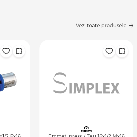
Vezi toate produsele
/ Teu 16x1/2 Mx16
Emmeti press. / Teu 20x16x