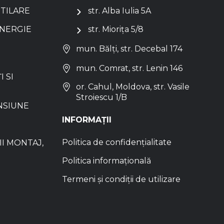
NTILARE
str. Alba Iulia 5A
ENERGIE
str. Miorița 5/8
mun. Bălți, str. Decebal 174
mun. Comrat, str. Lenin 146
I SI
or. Cahul, Moldova, str. Vasile
Stroiescu 1/B
NSIUNE
INFORMAȚII
Politica de confidențialitate
I MONTAJ,
Politica informațională
Termeni și condiții de utilizare