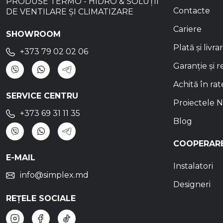
PRODUSE TERMO - HIDRO & SOLUȚII
Contacte
DE VENTILARE ȘI CLIMATIZARE
Cariere
SHOWROOM
Plată și livra
+373 79 02 02 06
Garanție și r
Achită în rat
SERVICE CENTRU
Proiectele N
+373 69 31 11 35
Blog
COOPERAR
E-MAIL
Instalatori
info@simplex.md
Designeri
REȚELE SOCIALE