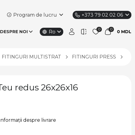
Program de lucru
+373 79 02 02 06
Ro
DESPRE NOI
0 MDL
FITINGURI MULTISTRAT
FITINGURI PRESS
Rbm
Teu redus 26x26x16
Informații despre livrare