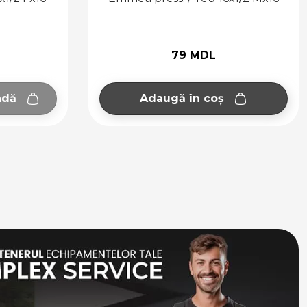
9 MDL
100 MDL
în coș
Adaugă în coș