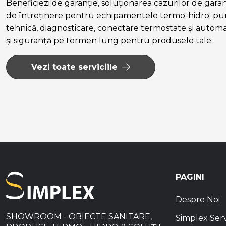
Beneficiezi de garanție, soluționarea cazurilor de garanție
de întreținere pentru echipamentele termo-hidro: pun
tehnică, diagnosticare, conectare termostate și autom
și siguranță pe termen lung pentru produsele tale.
Vezi toate serviciile
PAGINI
Despre Noi
SHOWROOM - OBIECTE SANITARE,
Simplex Ser