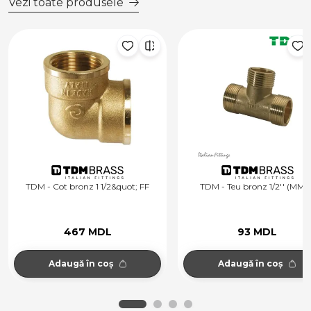
Vezi toate produsele
TDM - Cot bronz 1 1/2&quot; FF
TDM - Teu bronz 1/2'' (MMM
467 MDL
93 MDL
Adaugă în coș
Adaugă în coș