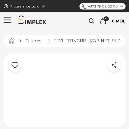
Program de lucru
+373 79 02 02 06
0 MDL
Pagina principală
Categorii
TEVI, FITINGURI, ROBINEȚI SI DIS