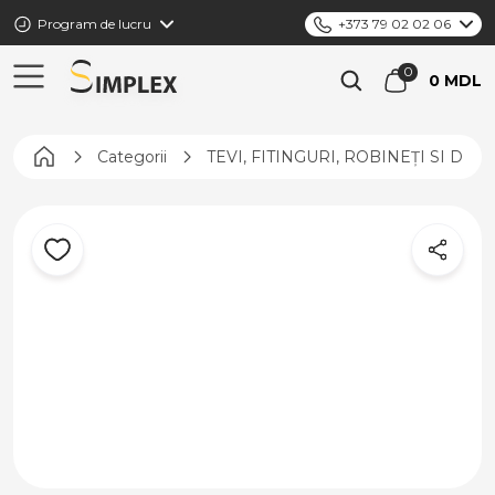
Program de lucru
+373 79 02 02 06
0 MDL
Pagina principală
Categorii
TEVI, FITINGURI, ROBINEȚI SI DIS