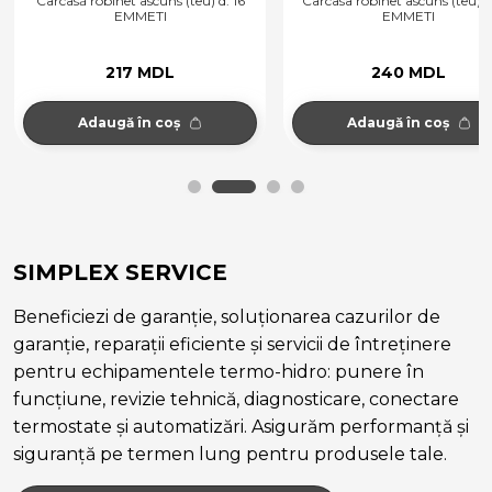
Carcasă robinet ascuns (teu) d. 16
Carcasa robinet ascuns (teu) d
EMMETI
EMMETI
217 MDL
240 MDL
Adaugă în coș
Adaugă în coș
SIMPLEX SERVICE
Beneficiezi de garanție, soluționarea cazurilor de
garanție, reparații eficiente și servicii de întreținere
pentru echipamentele termo-hidro: punere în
funcțiune, revizie tehnică, diagnosticare, conectare
termostate și automatizări. Asigurăm performanță și
siguranță pe termen lung pentru produsele tale.