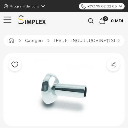
Program de lucru
+373 79 02 02 06
0 MDL
Pagina principală
Categorii
TEVI, FITINGURI, ROBINEȚI SI DIS