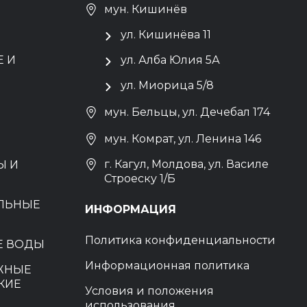
мун. Кишинёв
ул. Кишинёва 11
 И
ул. Алба Юлия 5А
ул. Миорица 5/8
мун. Бельцы, ул. Дечебал 174
мун. Комрат, ул. Ленина 146
г. Кагул, Молдова, ул. Василе
Ы И
Строеску 1/Б
ЕЛЬНЫЕ
ИНФОРМАЦИЯ
Политика конфиденциальности
Е ВОДЫ
Информационная политика
ЖНЫЕ
КИЕ
Условия и положения
использования