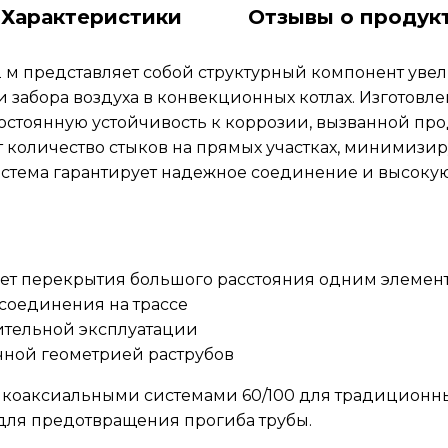
Характеристики
Отзывы о продук
 м представляет собой структурный компонент уве
 забора воздуха в конвекционных котлах. Изготовл
остоянную устойчивость к коррозии, вызванной пр
т количество стыков на прямых участках, минимизи
истема гарантирует надежное соединение и высоку
чет перекрытия большого расстояния одним элемен
соединения на трассе
ительной эксплуатации
чной геометрией раструбов
с коаксиальными системами 60/100 для традиционны
м для предотвращения прогиба трубы.