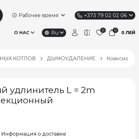
Рабочее время
+373 79 02 02 06
Ru
О НАС
0 ЛЕЙ
ЬНЫХ КОТЛОВ
ДЫМОУДАЛЕНИЕ
Коаксиальн
й удлинитель L = 2m
нвекционный
Информация о доставке