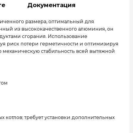
те
Документация
личенного размера, оптимальный для
енный из высококачественного алюминия, он
одуктами сгорания. Использование
руя риск потери герметичности и оптимизируя
ю механическую стабильность всей вытяжной
том
х котлов; требует установки дополнительных