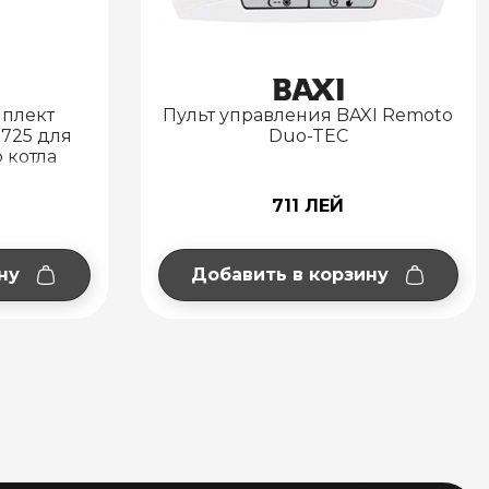
ия BAXI Remoto
Колено дымохода 90° d 80 BA
TEC
из PPR.
ЛЕЙ
616 ЛЕЙ
корзину
Доступен под заказ