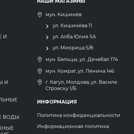
НАШИ МАГАЗИНЫ
мун. Кишинёв
ул. Кишинёва 11
 И
ул. Алба Юлия 5А
ул. Миорица 5/8
мун. Бельцы, ул. Дечебал 174
мун. Комрат, ул. Ленина 146
г. Кагул, Молдова, ул. Василе
Ы И
Строеску 1/Б
ЕЛЬНЫЕ
ИНФОРМАЦИЯ
Политика конфиденциальности
Е ВОДЫ
Информационная политика
ЖНЫЕ