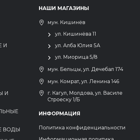
НАШИ МАГАЗИНЫ
мун. Кишинёв
ул. Кишинёва 11
 И
ул. Алба Юлия 5А
ул. Миорица 5/8
мун. Бельцы, ул. Дечебал 174
мун. Комрат, ул. Ленина 146
г. Кагул, Молдова, ул. Василе
Ы И
Строеску 1/Б
ЕЛЬНЫЕ
ИНФОРМАЦИЯ
Политика конфиденциальности
Е ВОДЫ
Информационная политика