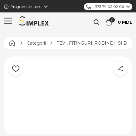
Program de lucru
+373 79 02 02 06
0 MDL
Pagina principală
Categorii
TEVI, FITINGURI, ROBINEȚI SI DIS