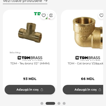
Vezi toate produsele
TDM - Teu bronz 1/2'' (MMM)
TDM - Cot bronz 1/2&quot; 
93 MDL
66 MDL
Adaugă în coș
Adaugă în coș