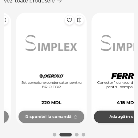
Vezi toate produsele
Set conexiune condensator pentru
Conector 1 cu racord Holender
BRIO TOP
pentru pompa FERRO
220 MDL
418 MDL
Disponibil la comandă
Adaugă în coș