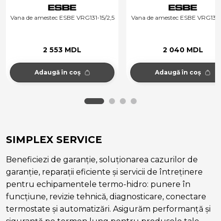
15/2,5
Vana de amestec ESBE VRG131-32/16
Vana de amestec ES
40/25
2 040 MDL
3 773 M
Adaugă în coș
Disponibil la co
SIMPLEX SERVICE
Beneficiezi de garanție, soluționarea cazurilor de
garanție, reparații eficiente și servicii de întreținere
pentru echipamentele termo-hidro: punere în
funcțiune, revizie tehnică, diagnosticare, conectare
termostate și automatizări. Asigurăm performanță și