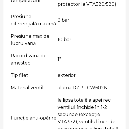
temperaturii
protector la VTA320/520)
Presiune
3 bar
diferențială maximă
Presiune max de
10 bar
lucru vană
Racord vana de
1"
amestec
Tip filet
exterior
Material ventil
alama DZR - CW602N
la lipsa totală a apei reci,
ventilul închide în 1-2
secunde (excepţie
Funcţie anti-opărire
VTA372), ventilul închide
deasemenea la lipsa totală