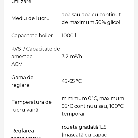
utilizare
apă sau apă cu conţinut
Mediu de lucru
de maximum 50% glicol
Capacitate boiler
1000 l
KVS / Capacitate de
amestec
3.2 m³/h
ACM
Gamă de
45-65 °C
reglare
mimimum 0°C, maximum
Temperatura de
95°C continuu sau, 100°C
lucru vană
temporar
rozeta gradată 1...5
Reglarea
(mascată cu capac