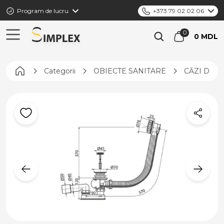
Program de lucru
+373 79 02 02 06
0 MDL
Pagina principală
Categorii
OBIECTE SANITARE
CĂZI DE B