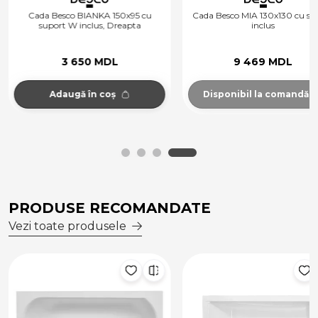
Cada Besco BIANKA 150x95 cu
Cada Besco MIA 130x130 cu su
suport W inclus, Dreapta
inclus
3 650 MDL
9 469 MDL
Adaugă în coș
Disponibil la comandă
PRODUSE RECOMANDATE
Vezi toate produsele