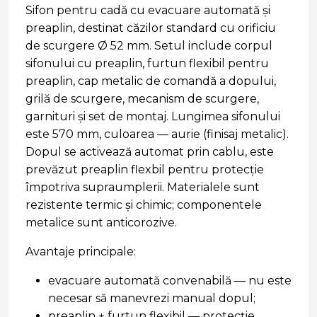
Sifon pentru cadă cu evacuare automată şi
preaplin, destinat căzilor standard cu orificiu
de scurgere Ø 52 mm. Setul include corpul
sifonului cu preaplin, furtun flexibil pentru
preaplin, cap metalic de comandă a dopului,
grilă de scurgere, mecanism de scurgere,
garnituri şi set de montaj. Lungimea sifonului
este 570 mm, culoarea — aurie (finisaj metalic).
Dopul se activează automat prin cablu, este
prevăzut preaplin flexbil pentru protecţie
împotriva supraumplerii. Materialele sunt
rezistente termic și chimic; componentele
metalice sunt anticorozive.
Avantaje principale:
evacuare automată convenabilă — nu este
necesar să manevrezi manual dopul;
preaplin + furtun flexibil — protecţie