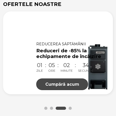
OFERTELE NOASTRE
REDUCEREA SĂPTĂMÂNII
Reduceri de -85% la
echipamente de încălzire
01
05
02
33
ZILE
ORE
MINUTE
SECUNDE
Cumpără acum