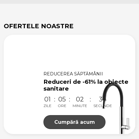
OFERTELE NOASTRE
REDUCEREA SĂPTĂMÂNII
Reduceri de -61% la obiecte
sanitare
01
05
02
33
ZILE
ORE
MINUTE
SECUNDE
Cumpără acum