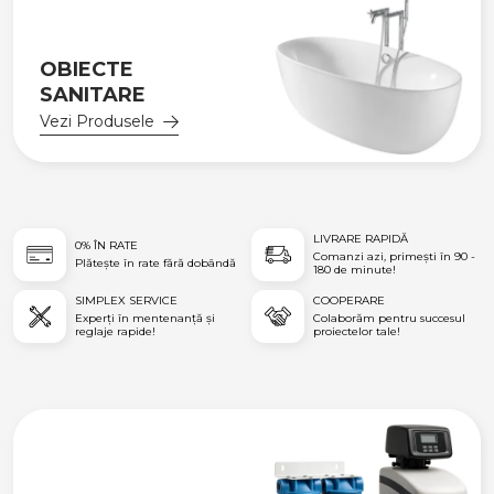
OBIECTE
SANITARE
Vezi Produsele
LIVRARE RAPIDĂ
0% ÎN RATE
Comanzi azi, primești în 90 -
Plătește în rate fără dobândă
180 de minute!
SIMPLEX SERVICE
COOPERARE
Experți în mentenanță și
Colaborăm pentru succesul
reglaje rapide!
proiectelor tale!