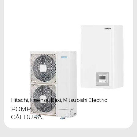
Hitachi, Hisense, Baxi, Mitsubishi Electric
POMPE DE
CĂLDURĂ