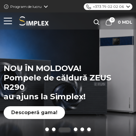
Program de lucru
+373 79 02 02 06
0 MDL
NOU ÎN MOLDOVA!
Pompele de căldură ZEUS
R290
au ajuns la Simplex!
Descoperă gama!