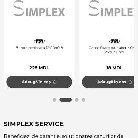
Banda perforata 12x10x0.8
Capse fixare p/u taker 40
(25buc), nou
225 MDL
18 MDL
Adaugă în coș
Adaugă în coș
SIMPLEX SERVICE
Beneficiezi de garanție, soluționarea cazurilor de