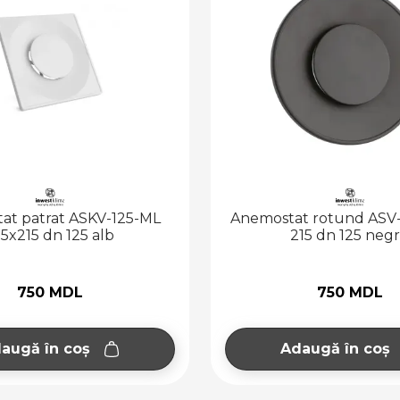
at patrat ASKV-125-ML
Anemostat rotund ASV
15x215 dn 125 alb
215 dn 125 neg
750 MDL
750 MDL
augă în coș
Adaugă în coș