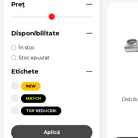
Preț
Disponibilitate
În stoc
Stoc epuizat
Etichete
NEW
MATCH
Distri
TOP REDUCERI
Aplică