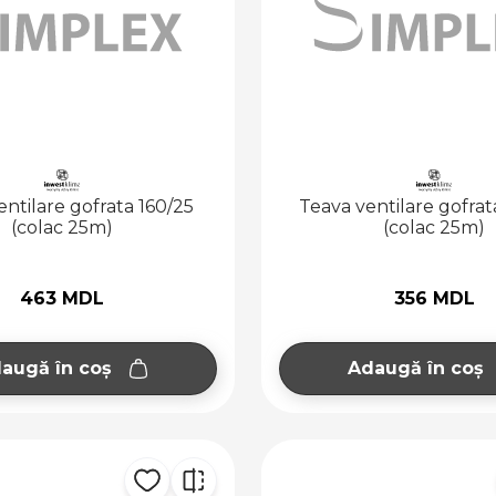
entilare gofrata 160/25
Teava ventilare gofra
(colac 25m)
(colac 25m)
463 MDL
356 MDL
augă în coș
Adaugă în coș