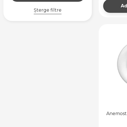
Ad
Șterge filtre
Anemosta