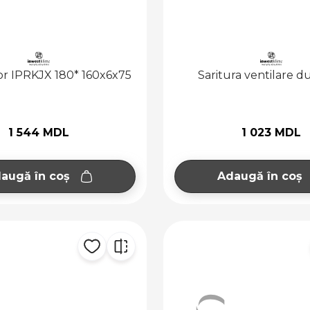
tor IPRKJX 180* 160x6x75
Saritura ventilare d
1 544 MDL
1 023 MDL
augă în coș
Adaugă în coș