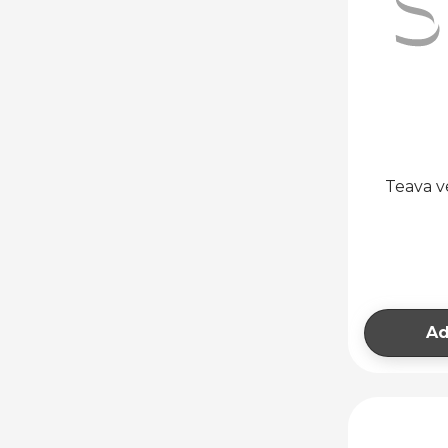
Teava v
Ad