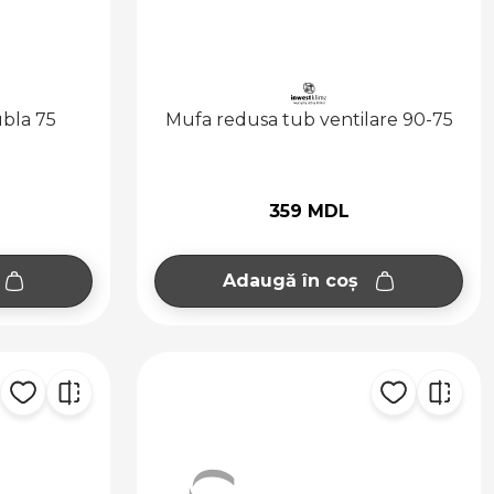
ubla 75
Mufa redusa tub ventilare 90-75
359 MDL
Adaugă în coș