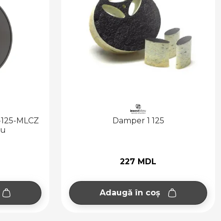
-125-MLCZ
Damper 1 125
ru
227 MDL
Adaugă în coș