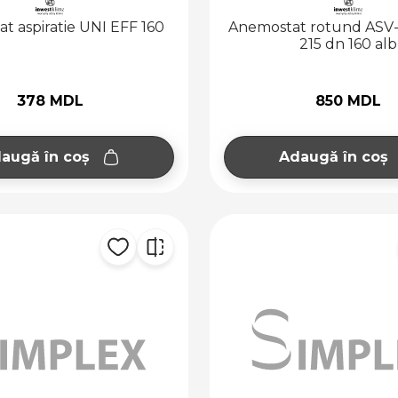
t aspiratie UNI EFF 160
Anemostat rotund ASV
215 dn 160 alb
378 MDL
850 MDL
augă în coș
Adaugă în coș