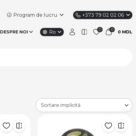
Program de lucru
+373 79 02 02 06
Ro
DESPRE NOI
0 MDL