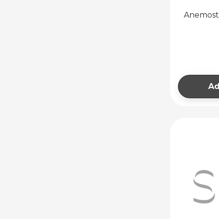
Anemosta
Ad