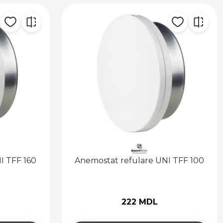
I TFF 160
Anemostat refulare UNI TFF 100
222 MDL