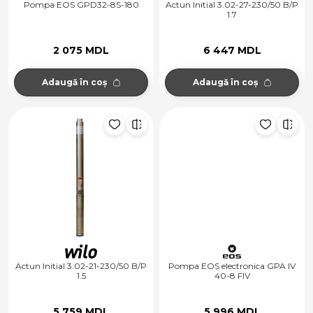
Pompa EOS GPD32-8S-180
Actun Initial 3.02-27-230/50 B/P
1.7
2 075 MDL
6 447 MDL
Adaugă în coș
Adaugă în coș
Actun Initial 3.02-21-230/50 B/P
Pompa EOS electronica GPA IV
1.5
40-8 FIV
5 759 MDL
5 996 MDL