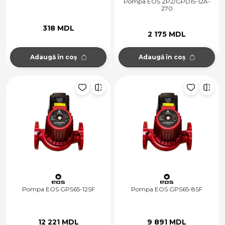
Pompa EOS ZP2/GPD15-12A-
270
318 MDL
2 175 MDL
Adaugă în coș
Adaugă în coș
Pompa EOS GPS65-12SF
Pompa EOS GPS65-8SF
12 221 MDL
9 891 MDL