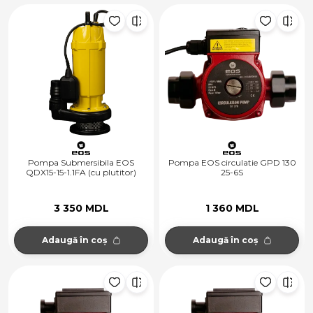
Pompa Submersibila EOS
Pompa EOS circulatie GPD 130
QDX15-15-1.1FA (cu plutitor)
25-6S
3 350 MDL
1 360 MDL
Adaugă în coș
Adaugă în coș