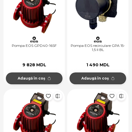
Pompa EOS GPD40-16SF
Pompa EOS recirculare GPA 15-
1,5 II BL
9 828 MDL
1 490 MDL
Adaugă în coș
Adaugă în coș