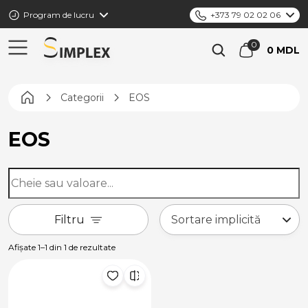
Program de lucru
+373 79 02 02 06
0 MDL
Pagina principală
Categorii
EOS
EOS
Filtru
Afișate 1–1 din 1 de rezultate