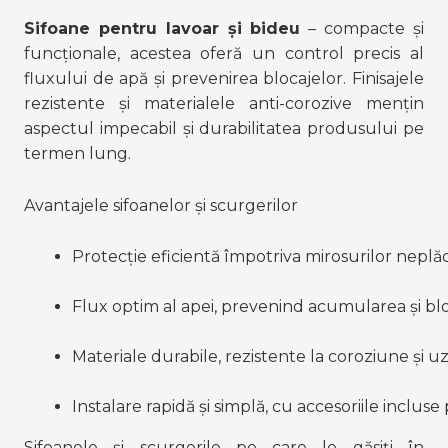
Sifoane pentru lavoar și bideu
 – compacte și 
funcționale, acestea oferă un control precis al 
fluxului de apă și prevenirea blocajelor. Finisajele 
rezistente și materialele anti-corozive mențin 
aspectul impecabil și durabilitatea produsului pe 
termen lung.
Avantajele sifoanelor și scurgerilor
Protecție eficientă împotriva mirosurilor neplă
Flux optim al apei, prevenind acumularea și blo
Materiale durabile, rezistente la coroziune și uz
Instalare rapidă și simplă, cu accesoriile inclus
Sifoanele și scurgerile pe care le găsiți în