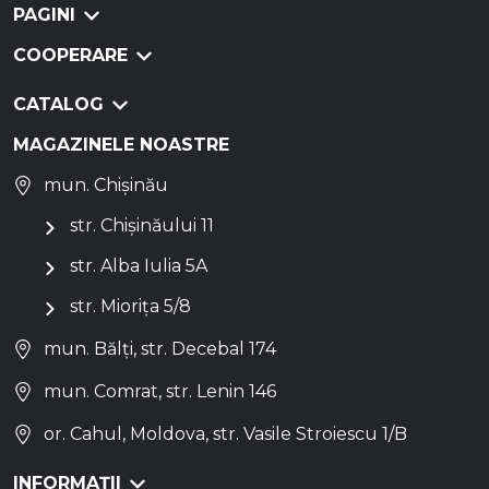
PAGINI
COOPERARE
CATALOG
MAGAZINELE NOASTRE
mun. Chișinău
str. Chișinăului 11
str. Alba Iulia 5A
str. Miorița 5/8
mun. Bălți, str. Decebal 174
mun. Comrat, str. Lenin 146
or. Cahul, Moldova, str. Vasile Stroiescu 1/B
INFORMAȚII