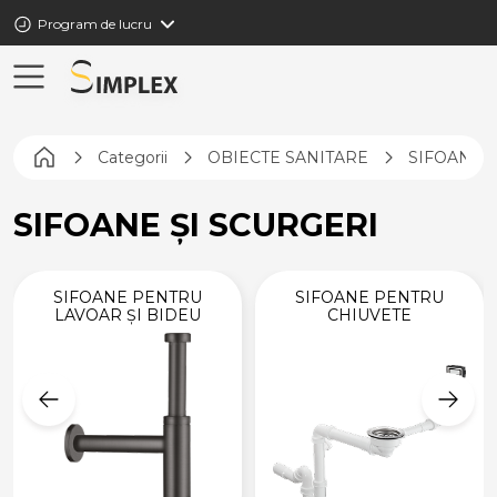
Program de lucru
Pagina principală
Categorii
OBIECTE SANITARE
SIFOANE Ș
SIFOANE ȘI SCURGERI
SIFOANE PENTRU
SIFOANE PENTRU
LAVOAR ȘI BIDEU
CHIUVETE