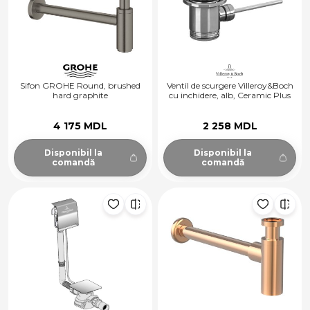
Sifon GROHE Round, brushed
Ventil de scurgere Villeroy&Boch
hard graphite
cu inchidere, alb, Ceramic Plus
4 175 MDL
2 258 MDL
Disponibil la
Disponibil la
comandă
comandă