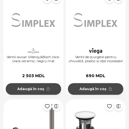
Ventil lavoar Villeroy&Boch click-
Ventil de scurgere pentru
clack ceramic, negru mat
chiuvetă, plastic și oțel inoxidabil
2 503 MDL
690 MDL
Adaugă în coș
Adaugă în coș