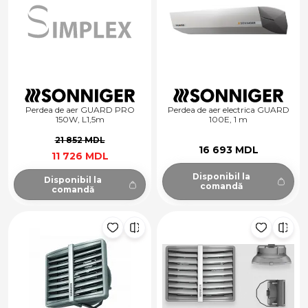
Perdea de aer GUARD PRO
Perdea de aer electrica GUARD
150W, L1,5m
100E, 1 m
21 852 MDL
16 693 MDL
11 726 MDL
Disponibil la
Disponibil la
comandă
comandă