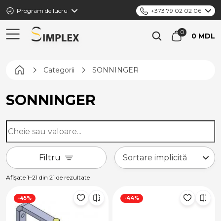
Program de lucru
+373 79 02 02 06
0 MDL
Pagina principală
Categorii
SONNINGER
SONNINGER
Filtru
Afișate 1–21 din 21 de rezultate
-45%
-44%