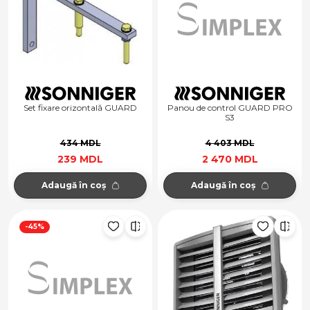
Set fixare orizontală GUARD
Panou de control GUARD PRO
S3
434 MDL
4 403 MDL
239 MDL
2 470 MDL
Adaugă în coș
Adaugă în coș
-45%