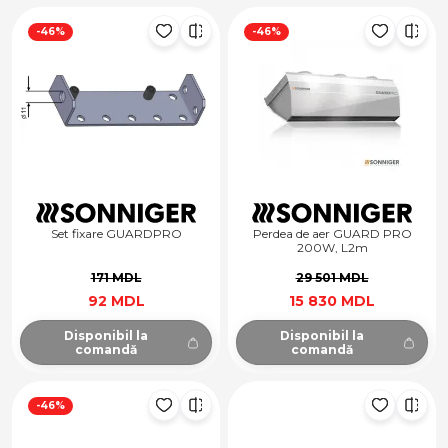
-46%
-46%
Set fixare GUARDPRO
Perdea de aer GUARD PRO
200W, L2m
171 MDL
29 501 MDL
92 MDL
15 830 MDL
Disponibil la
Disponibil la
comandă
comandă
-46%