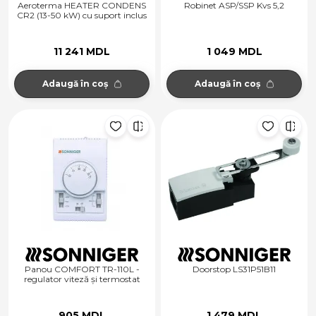
Aeroterma HEATER CONDENS
Robinet ASP/SSP Kvs 5,2
CR2 (13-50 kW) cu suport inclus
11 241 MDL
1 049 MDL
Adaugă în coș
Adaugă în coș
Panou COMFORT TR-110L -
Doorstop LS31P51B11
regulator viteză și termostat
905 MDL
1 479 MDL