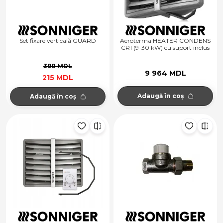
Set fixare verticală GUARD
Aeroterma HEATER CONDENS
CR1 (9-30 kW) cu suport inclus
390 MDL
9 964 MDL
215 MDL
Adaugă în coș
Adaugă în coș