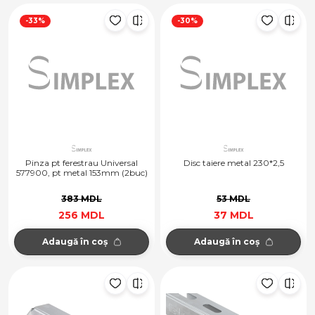
-33%
-30%
Pinza pt ferestrau Universal
Disc taiere metal 230*2,5
577900, pt metal 153mm (2buc)
383 MDL
53 MDL
256 MDL
37 MDL
Adaugă în coș
Adaugă în coș