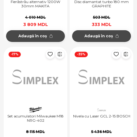
Fierăstrău alternativ 1200W
Disc diamantat turbo 180 mm
30mm MAKITA
GRAPHITE
4 010 MDL
503 MDL
3 809 MDL
333 MDL
Adaugă în coș
Adaugă în coș
-17%
-35%
Set acumulatori Milwaukee M18
Nivela cu Laser GCL 2-15 BOSCH
NRG-402
8 115 MDL
5 436 MDL