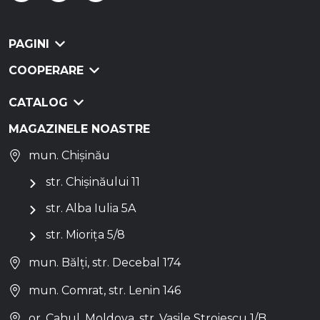
PAGINI
COOPERARE
CATALOG
MAGAZINELE NOASTRE
mun. Chișinău
str. Chișinăului 11
str. Alba Iulia 5A
str. Miorița 5/8
mun. Bălți, str. Decebal 174
mun. Comrat, str. Lenin 146
or. Cahul, Moldova, str. Vasile Stroiescu 1/B