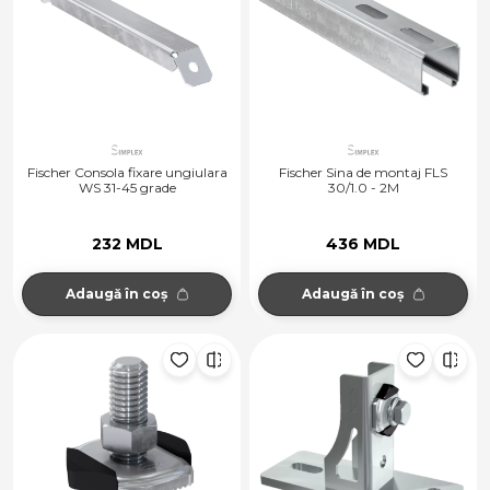
Fischer Consola fixare ungiulara
Fischer Sina de montaj FLS
WS 31-45 grade
30/1.0 - 2M
232 MDL
436 MDL
Adaugă în coș
Adaugă în coș