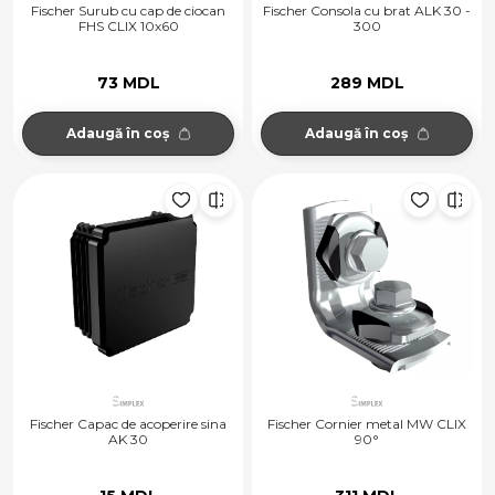
Fischer Surub cu cap de ciocan
Fischer Consola cu brat ALK 30 -
FHS CLIX 10x60
300
73 MDL
289 MDL
Adaugă în coș
Adaugă în coș
Fischer Capac de acoperire sina
Fischer Cornier metal MW CLIX
AK 30
90°