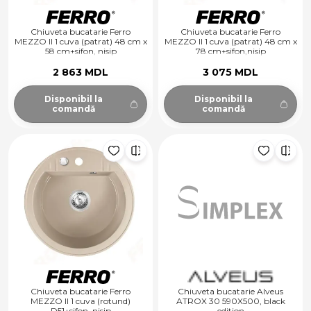
Chiuveta bucatarie Ferro
Chiuveta bucatarie Ferro
MEZZO II 1 cuva (patrat) 48 cm x
MEZZO II 1 cuva (patrat) 48 cm x
58 cm+sifon, nisip
78 cm+sifon,nisip
2 863 MDL
3 075 MDL
Disponibil la
Disponibil la
comandă
comandă
Chiuveta bucatarie Ferro
Chiuveta bucatarie Alveus
MEZZO II 1 cuva (rotund)
ATROX 30 590X500, black
D51+sifon, nisip
edition