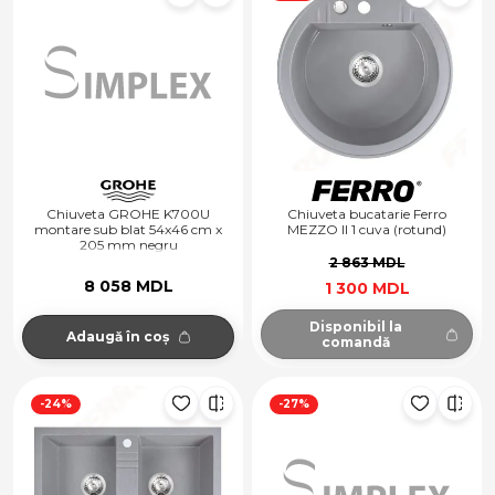
Chiuveta GROHE K700U
Chiuveta bucatarie Ferro
montare sub blat 54x46 cm x
MEZZO II 1 cuva (rotund)
205 mm negru
D51+sifon, gri
2 863 MDL
8 058 MDL
1 300 MDL
Disponibil la
Adaugă în coș
comandă
-24%
-27%