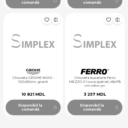
comandă
comandă
Chiuveta GROHE K400 -
Chiuveta bucatarie Ferro
100x50cm, granit
MEZZO II 1 cuva (patrat) 48x78
cm+sifon,gri
10 821 MDL
3 257 MDL
Disponibil la
Disponibil la
comandă
comandă