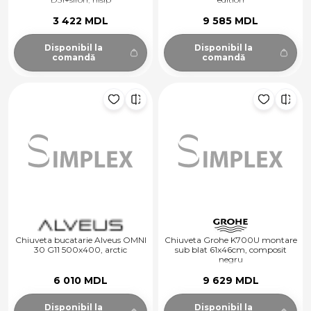
3 422 MDL
9 585 MDL
Disponibil la
Disponibil la
comandă
comandă
Chiuveta bucatarie Alveus OMNI
Chiuveta Grohe K700U montare
30 G11 500x400, arctic
sub blat 61x46cm, composit
negru
6 010 MDL
9 629 MDL
Disponibil la
Disponibil la