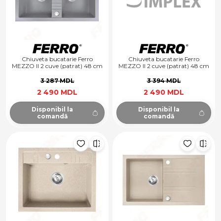
Chiuveta bucatarie Ferro
Chiuveta bucatarie Ferro
MEZZO II 2 cuve (patrat) 48 cm
MEZZO II 2 cuve (patrat) 48 cm
x 78 cm+sifon, gri
x 79 cm+sifon, gri
3 287 MDL
3 394 MDL
2 490 MDL
2 490 MDL
Disponibil la
Disponibil la
comandă
comandă