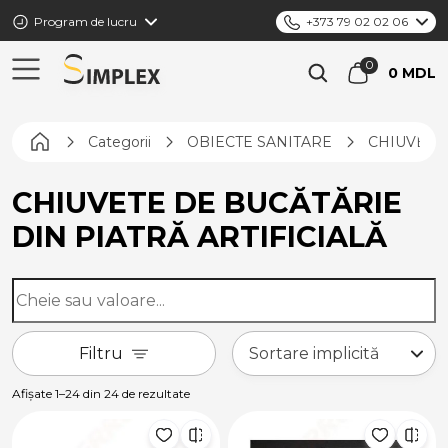
Program de lucru
+373 79 02 02 06
0 MDL
Pagina principală
Categorii
OBIECTE SANITARE
CHIUVETE 
CHIUVETE DE BUCĂTĂRIE
DIN PIATRĂ ARTIFICIALĂ
Filtru
Afișate 1–24 din 24 de rezultate