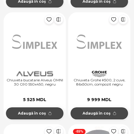
Adaugă în coș
Adaugă în coș
Chiuveta bucatarie Alveus OMNI
Chiuveta Grohe K500, 2 cuve,
30 G90 550x450, negru
86x50cm, compozit negru
5 525 MDL
9 999 MDL
Adaugă în coș
Adaugă în coș
-55%