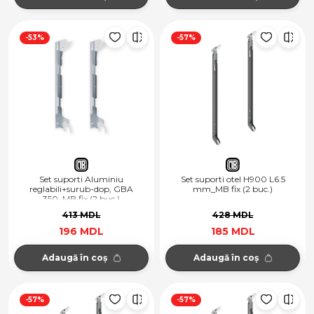
-53%
-57%
Set suporti Aluminiu
Set suporti otel H900 L6.5
reglabili+surub-dop, GBA
mm_MB fix (2 buc.)
350_MB fix (2 buc.)
413 MDL
428 MDL
196 MDL
185 MDL
Adaugă în coș
Adaugă în coș
-57%
-57%