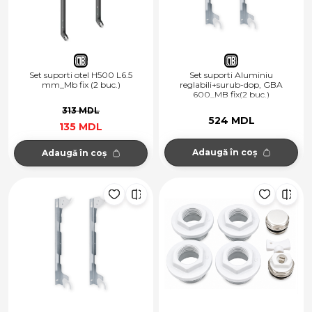
Set suporti otel H500 L6.5
Set suporti Aluminiu
mm_Mb fix (2 buc.)
reglabili+surub-dop, GBA
600_MB fix(2 buc.)
313 MDL
524 MDL
135 MDL
Adaugă în coș
Adaugă în coș