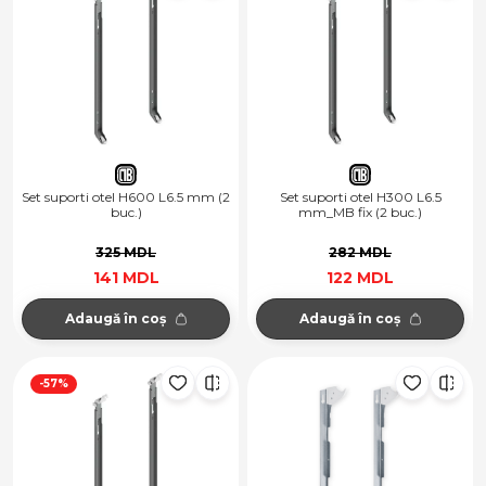
Set suporti otel H600 L6.5 mm (2
Set suporti otel H300 L6.5
buc.)
mm_MB fix (2 buc.)
325 MDL
282 MDL
141 MDL
122 MDL
Adaugă în coș
Adaugă în coș
-57%