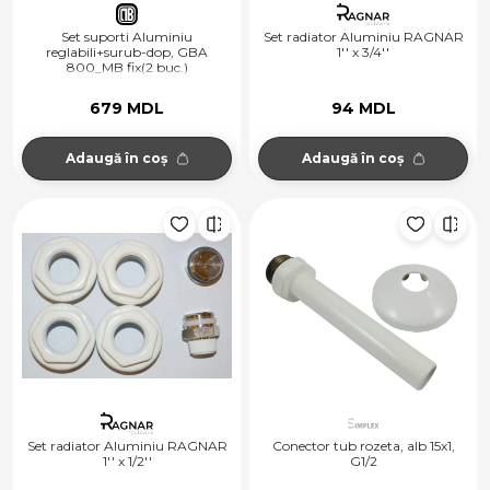
Set suporti Aluminiu
Set radiator Aluminiu RAGNAR
reglabili+surub-dop, GBA
1'' x 3/4''
800_MB fix(2 buc.)
679 MDL
94 MDL
Adaugă în coș
Adaugă în coș
Set radiator Aluminiu RAGNAR
Conector tub rozeta, alb 15x1,
1'' x 1/2''
G1/2