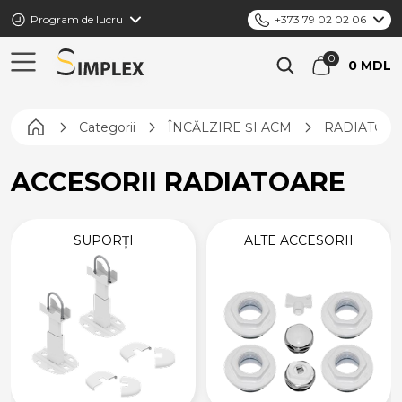
Program de lucru
+373 79 02 02 06
0 MDL
Pagina principală
Categorii
ÎNCĂLZIRE ȘI ACM
RADIATOA
ACCESORII RADIATOARE
SUPORȚI
ALTE ACCESORII