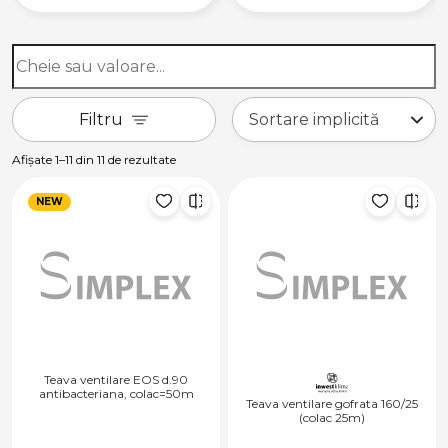
Filtru
Afișate 1–11 din 11 de rezultate
NEW
Teava ventilare EOS d.90
antibacteriana, colac=50m
Teava ventilare gofrata 160/25
(colac 25m)