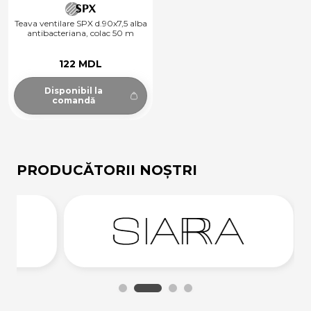
Teava ventilare SPX d.90x7,5 alba
antibacteriana, colac 50 m
122 MDL
Disponibil la
comandă
PRODUCĂTORII NOȘTRI