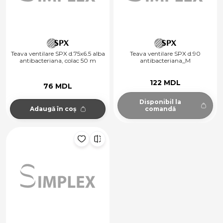
Teava ventilare SPX d.75x6.5 alba
Teava ventilare SPX d.90
antibacteriana, colac 50 m
antibacteriana_M
122 MDL
76 MDL
Disponibil la
Adaugă în coș
comandă