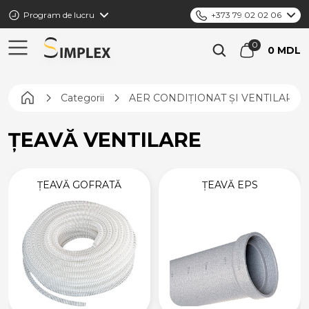
Program de lucru
+373 79 02 02 06
0 MDL
Pagina principală
Categorii
AER CONDIȚIONAT ȘI VENTILARE
ȚEAVĂ VENTILARE
ȚEAVĂ GOFRATĂ
ȚEAVĂ EPS