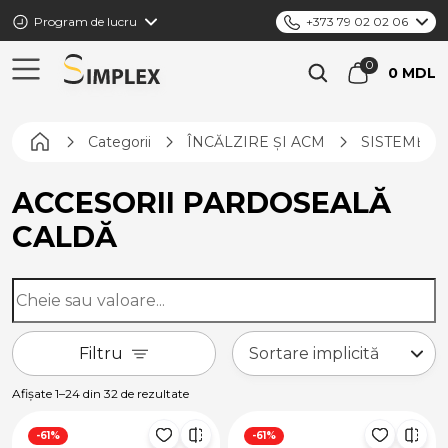
Program de lucru
+373 79 02 02 06
0 MDL
Pagina principală
Categorii
ÎNCĂLZIRE ȘI ACM
SISTEME D
ACCESORII PARDOSEALĂ
CALDĂ
Filtru
Afișate 1–24 din 32 de rezultate
-61%
-61%