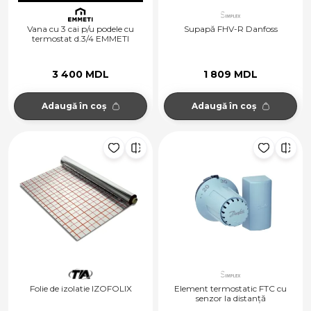
Vana cu 3 cai p/u podele cu
Supapă FHV-R Danfoss
termostat d.3/4 EMMETI
3 400 MDL
1 809 MDL
Adaugă în coș
Adaugă în coș
Folie de izolatie IZOFOLIX
Element termostatic FTC cu
senzor la distanță