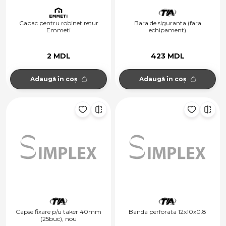
Capac pentru robinet retur
Bara de siguranta (fara
Emmeti
echipament)
2 MDL
423 MDL
Adaugă în coș
Adaugă în coș
Capse fixare p/u taker 40mm
Banda perforata 12x10x0.8
(25buc), nou