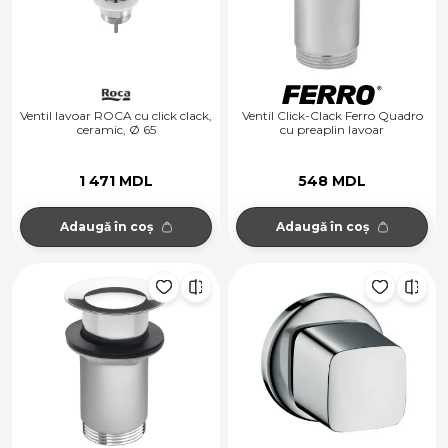
Ventil lavoar ROCA cu click clack,
Ventil Click-Clack Ferro Quadro
ceramic, Ø 65
cu preaplin lavoar
1 471 MDL
548 MDL
Adaugă în coș
Adaugă în coș