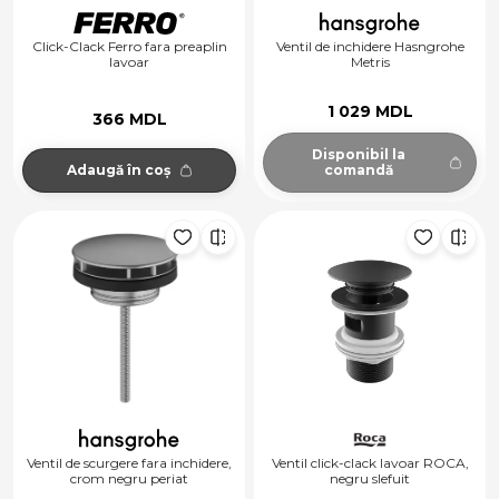
Click-Clack Ferro fara preaplin
Ventil de inchidere Hasngrohe
lavoar
Metris
1 029 MDL
366 MDL
Disponibil la
Adaugă în coș
comandă
Ventil de scurgere fara inchidere,
Ventil click-clack lavoar ROCA,
crom negru periat
negru slefuit