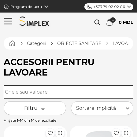
Program de lucru
+373 79 02 02 06
0 MDL
Pagina principală
Categorii
OBIECTE SANITARE
LAVOARE
ACCESORII PENTRU
LAVOARE
Filtru
Afișate 1–14 din 14 de rezultate