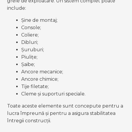
grele de exploatare. Un sistem complet poate 
include:
Șine de montaj;
Console;
Coliere;
Dibluri;
Șuruburi;
Piulițe;
Șaibe;
Ancore mecanice;
Ancore chimice;
Tije filetate;
Cleme și suporturi speciale.
Toate aceste elemente sunt concepute pentru a 
lucra împreună și pentru a asigura stabilitatea 
întregii construcții.