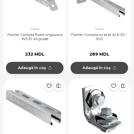
Fischer Consola fixare ungiulara
Fischer Consola cu brat ALK 30 -
WS 31-45 grade
300
232 MDL
289 MDL
Adaugă în coș
Adaugă în coș