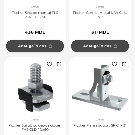
Fischer Sina de montaj FLS
Fischer Cornier metal MW CLIX
30/1.0 - 2M
90°
436 MDL
311 MDL
Adaugă în coș
Adaugă în coș
Fischer Surub cu cap de ciocan
Fischer Flansa suport SF Clix 31
FHS CLIX 10x60