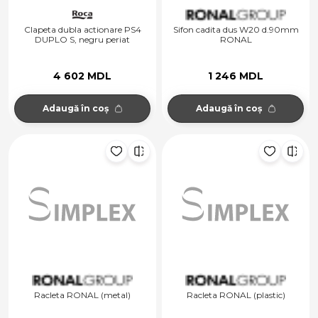
Clapeta dubla actionare PS4
Sifon cadita dus W20 d.90mm
DUPLO S, negru periat
RONAL
4 602 MDL
1 246 MDL
Adaugă în coș
Adaugă în coș
Racleta RONAL (metal)
Racleta RONAL (plastic)