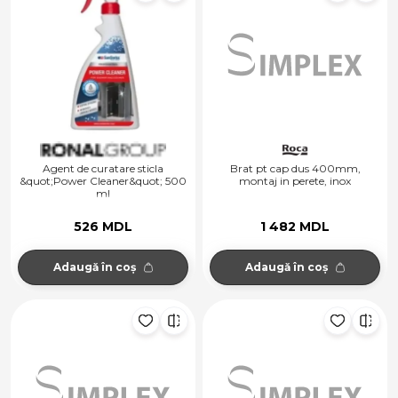
Agent de curatare sticla
Brat pt cap dus 400mm,
&quot;Power Cleaner&quot; 500
montaj in perete, inox
ml
526 MDL
1 482 MDL
Adaugă în coș
Adaugă în coș