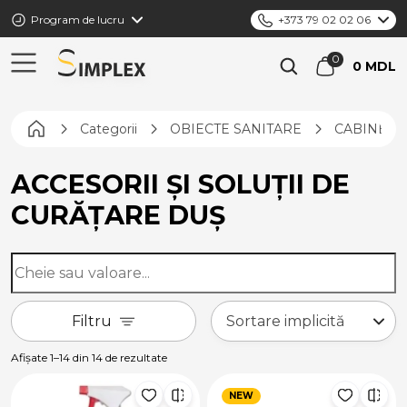
Program de lucru
+373 79 02 02 06
0 MDL
Pagina principală
Categorii
OBIECTE SANITARE
CABINE, P
ACCESORII ȘI SOLUȚII DE
CURĂȚARE DUȘ
Filtru
Afișate 1–14 din 14 de rezultate
NEW