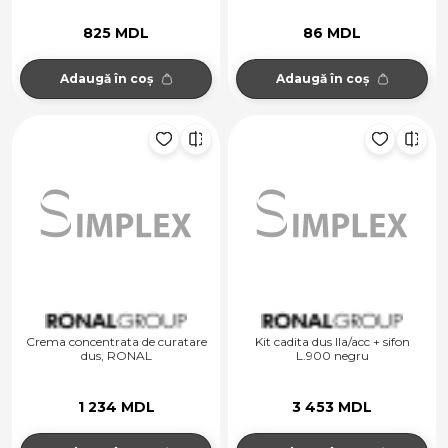
825 MDL
86 MDL
Adaugă în coș
Adaugă în coș
Crema concentrata de curatare
Kit cadita dus Ila/acc + sifon
dus, RONAL
L.900 negru
1 234 MDL
3 453 MDL