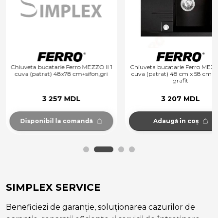
Chiuveta bucatarie Ferro MEZZO II 1
Chiuveta bucatarie Ferro MEZZO
cuva (patrat) 48x78 cm+sifon,gri
cuva (patrat) 48 cm x 58 cm+si
grafit
3 257 MDL
3 207 MDL
Disponibil la comandă
Adaugă în coș
SIMPLEX SERVICE
Beneficiezi de garanție, soluționarea cazurilor de