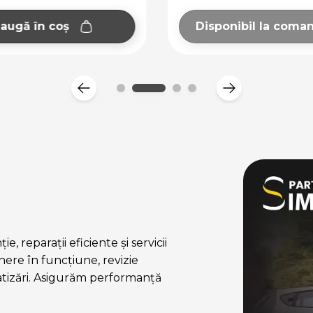
augă în coș
Disponibil la coma
, reparații eficiente și servicii
ere în funcțiune, revizie
atizări. Asigurăm performanță