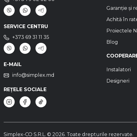
Garanție și r
Achită în rat
SERVICE CENTRU
Proiectele N
+373 69 31 11 35
Blog
COOPERAR
E-MAIL
Instalatori
info@simplex.md
Designeri
REȚELE SOCIALE
Simplex-CO S.R.L. © 2026.
Toate drepturile rezervate.