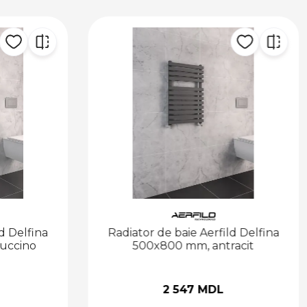
d Delfina
Radiator de baie Aerfild Delfina
uccino
500x800 mm, antracit
2 547 MDL