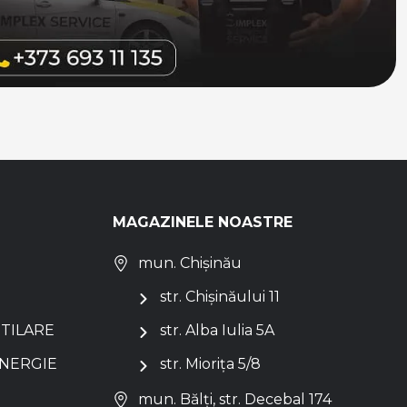
MAGAZINELE NOASTRE
mun. Chișinău
str. Chișinăului 11
NTILARE
str. Alba Iulia 5A
ENERGIE
str. Miorița 5/8
mun. Bălți, str. Decebal 174