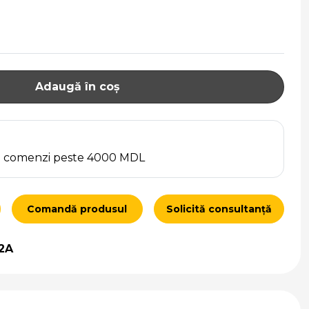
Adaugă în coș
ru comenzi peste 4000 MDL
Comandă produsul
Solicită consultanță
2A