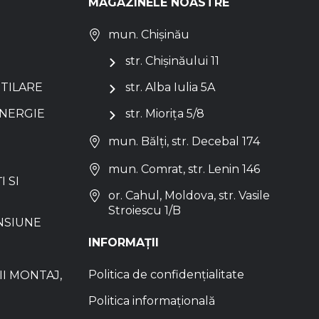
MAGAZINELE NOASTRE
mun. Chișinău
str. Chișinăului 11
NTILARE
str. Alba Iulia 5A
ENERGIE
str. Miorița 5/8
mun. Bălți, str. Decebal 174
mun. Comrat, str. Lenin 146
I SI
or. Cahul, Moldova, str. Vasile
Stroiescu 1/B
NSIUNE
INFORMAȚII
Politica de confidențialitate
I MONTAJ,
Politica informațională