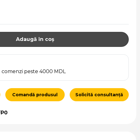
Adaugă în coș
ru comenzi peste 4000 MDL
Comandă produsul
Solicită consultanță
FP0