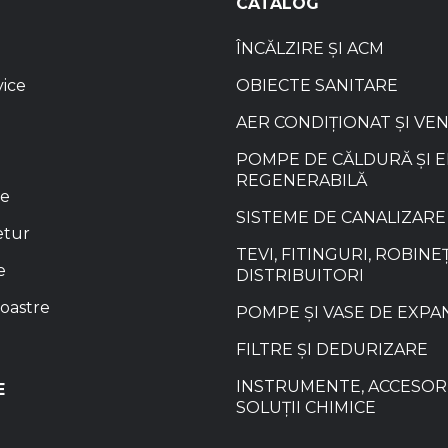
CATALOG
ÎNCĂLZIRE ȘI ACM
vice
OBIECTE SANITARE
AER CONDIȚIONAT ȘI VE
POMPE DE CĂLDURĂ ȘI 
REGENERABILĂ
re
SISTEME DE CANALIZARE
etur
TEVI, FITINGURI, ROBINEȚ
e
DISTRIBUITORI
oastre
POMPE ȘI VASE DE EXPA
FILTRE ȘI DEDURIZARE
INSTRUMENTE, ACCESORI
E
SOLUȚII CHIMICE