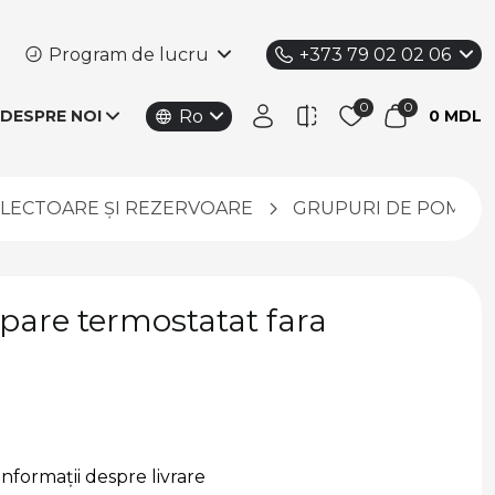
Program de lucru
+373 79 02 02 06
Ro
DESPRE NOI
0 MDL
OLECTOARE ȘI REZERVOARE
GRUPURI DE POMPAR
are termostatat fara
Informații despre livrare