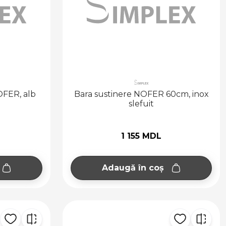
OFER, alb
Bara sustinere NOFER 60cm, inox
slefuit
1 155 MDL
Adaugă în coș