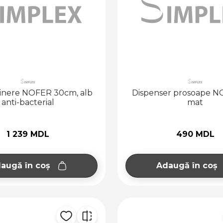
tinere NOFER 30cm, alb
Dispenser prosoape N
anti-bacterial
mat
1 239 MDL
490 MDL
augă în coș
Adaugă în coș