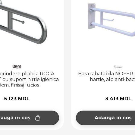
prindere pliabila ROCA
Bara rabatabila NOFER 
u suport hirtie igienica
hartie, alb anti-bac
cm, finisaj lucios
5 123 MDL
3 413 MDL
augă în coș
Adaugă în coș