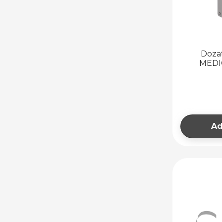
Doza
MEDIC
Ad