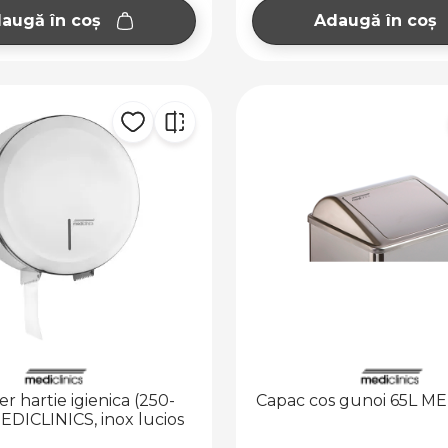
augă în coș
Adaugă în coș
r hartie igienica (250-
Capac cos gunoi 65L M
DICLINICS, inox lucios