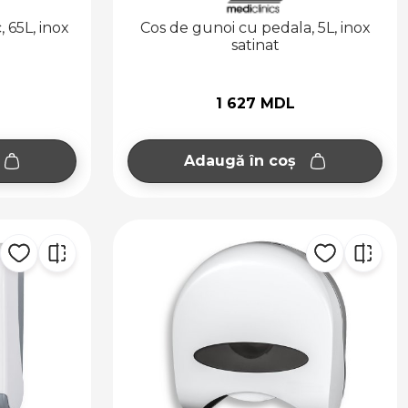
 65L, inox
Cos de gunoi cu pedala, 5L, inox
satinat
1 627 MDL
Adaugă în coș