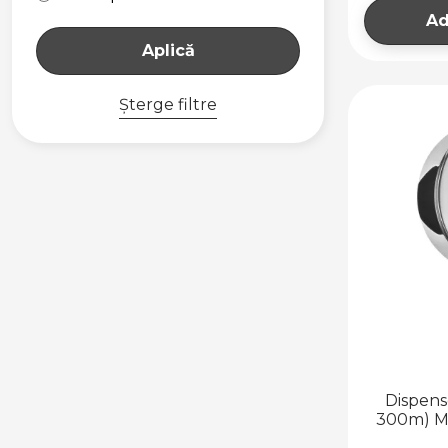
Ad
Aplică
Șterge filtre
Dispense
300m) ME