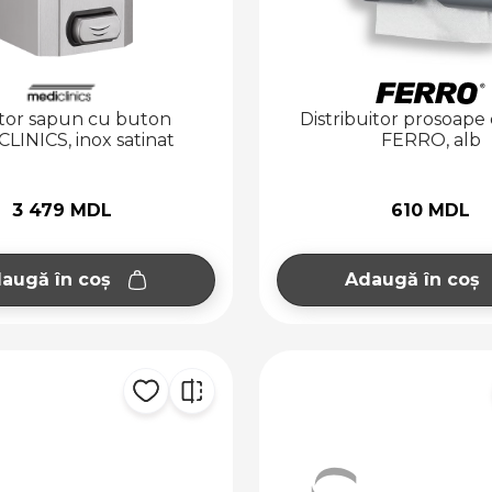
tor sapun cu buton
Distribuitor prosoape 
LINICS, inox satinat
FERRO, alb
3 479 MDL
610 MDL
augă în coș
Adaugă în coș