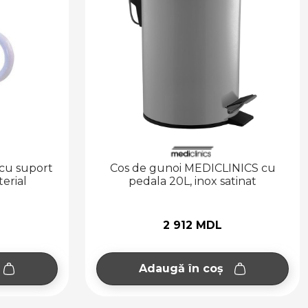
cu suport
Cos de gunoi MEDICLINICS cu
terial
pedala 20L, inox satinat
2 912 MDL
Adaugă în coș