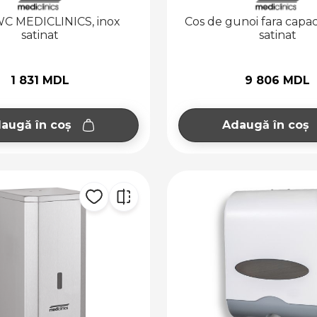
WC MEDICLINICS, inox
Cos de gunoi fara capac,
satinat
satinat
1 831 MDL
9 806 MDL
augă în coș
Adaugă în coș