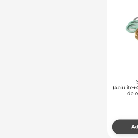
(4piulițe+
de o
Ad