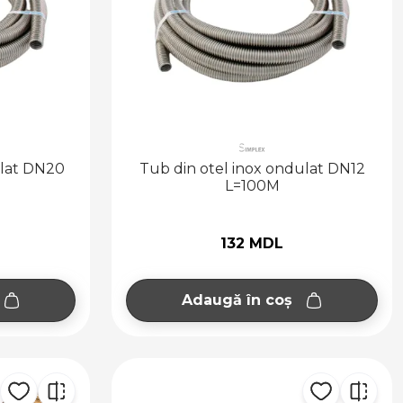
ulat DN20
Tub din otel inox ondulat DN12
L=100M
132 MDL
Adaugă în coș