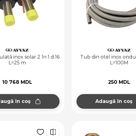
ată inox solar 2 în 1 d.16
Tub din otel inox ond
L=25 m
L=100M
10 768 MDL
250 MDL
augă în coș
Adaugă în coș