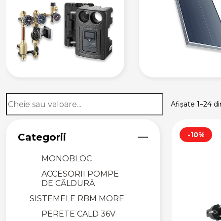
POMPE DE CĂLDURĂ ȘI
ENERGIE REGENERABILĂ
POMPE DE CĂLDURĂ
DE TIP SPLIT
Afișate 1–24 di
CU BOILER
INTEGRAT
FĂRĂ BOILER
-10%
Categorii
INTEGRAT
MONOBLOC
ACCESORII POMPE
DE CĂLDURĂ
SISTEMELE RBM MORE
PERETE CALD 36V