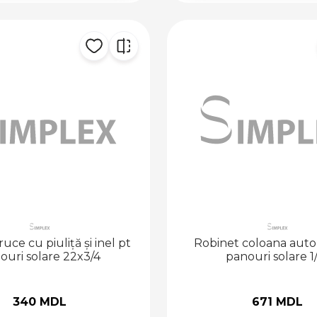
uce cu piuliță și inel pt
Robinet coloana aut
ouri solare 22x3/4
panouri solare 1
340 MDL
671 MDL