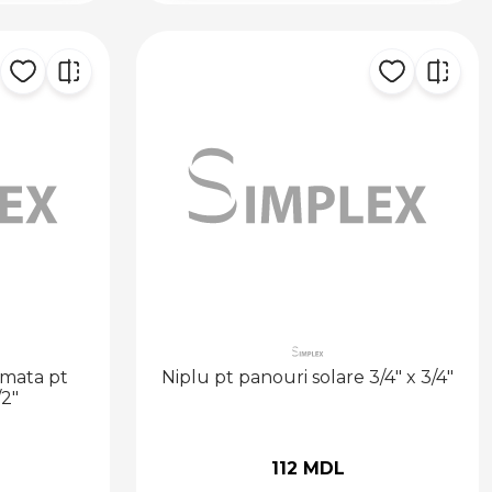
omata pt
Niplu pt panouri solare 3/4" x 3/4"
/2"
112 MDL