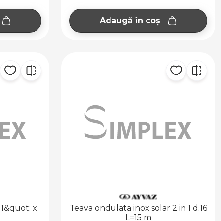
Adaugă în coș
 1&quot; x
Teava ondulata inox solar 2 in 1 d.16
L=15 m