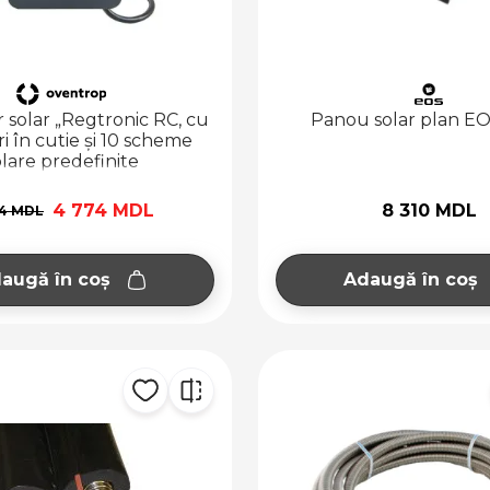
 solar „Regtronic RC, cu
Panou solar plan E
i în cutie și 10 scheme
olare predefinite
4 774 MDL
8 310 MDL
04 MDL
augă în coș
Adaugă în coș