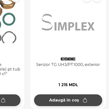
e
Senzor TG UH3/PT1000, exterior
ele) pt tub
x1''
1 215 MDL
Adaugă în coș