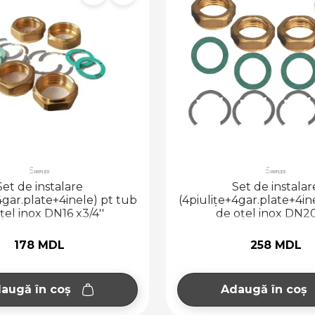
Set de instalare
Set de instalar
4gar.plate+4inele) pt tub
(4piulițe+4gar.plate+4in
țel inox DN16 x3/4''
de oțel inox DN20 
178 MDL
258 MDL
augă în coș
Adaugă în coș