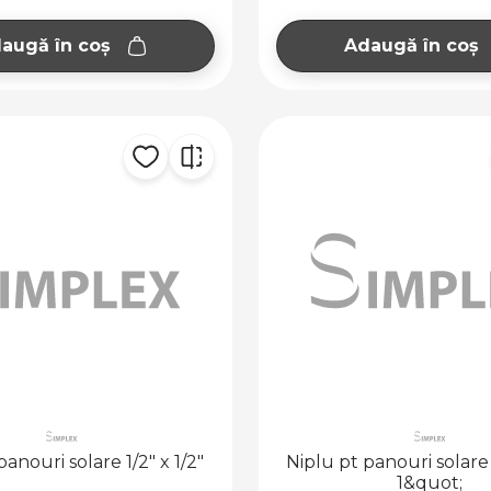
augă în coș
Adaugă în coș
panouri solare 1/2" x 1/2"
Niplu pt panouri solare
1&quot;