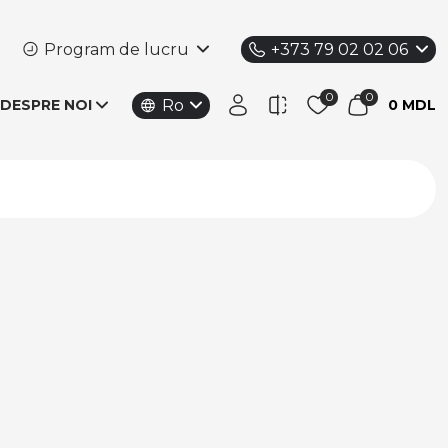
Program de lucru
+373 79 02 02 06
Ro
DESPRE NOI
0 MDL