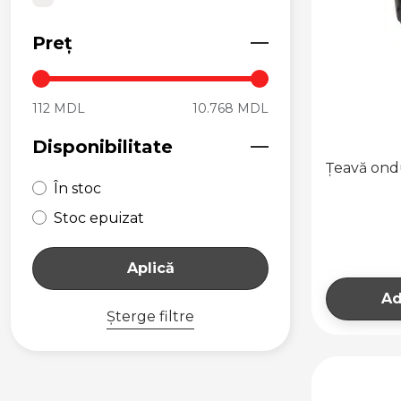
Preț
112 MDL
10.768 MDL
Disponibilitate
Țeavă ondul
În stoc
Stoc epuizat
Aplică
Ad
Șterge filtre