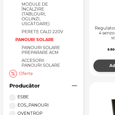
MODULE DE
ÎNCĂLZIRE
(TABLOURI,
OGLINZI,
USCĂTOARE)
Regulator
PERETE CALD 220V
4 senzor
s
PANOURI SOLARE
PANOURI SOLARE
5 3
PREPARARE ACM
ACCESORII
PANOURI SOLARE
Ad
Oferte
Producător
ESBE
EOS_PANOURI
OVENTROP