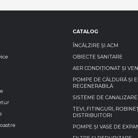
CATALOG
ÎNCĂLZIRE ȘI ACM
vice
OBIECTE SANITARE
AER CONDIȚIONAT ȘI VE
POMPE DE CĂLDURĂ ȘI 
REGENERABILĂ
re
SISTEME DE CANALIZARE
etur
TEVI, FITINGURI, ROBINEȚ
e
DISTRIBUITORI
oastre
POMPE ȘI VASE DE EXPA