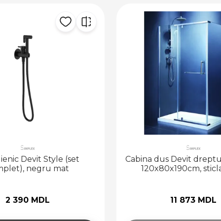
ienic Devit Style (set
Cabina dus Devit dreptu
plet), negru mat
120x80x190cm, stic
2 390 MDL
11 873 MDL