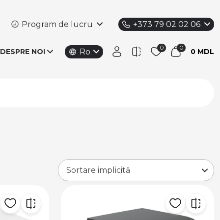
Program de lucru
+373 79 02 02 06
Ro
DESPRE NOI
0 MDL