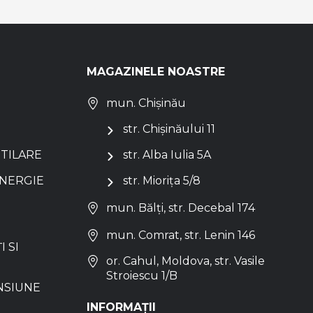
MAGAZINELE NOASTRE
mun. Chișinău
str. Chișinăului 11
NTILARE
str. Alba Iulia 5A
ENERGIE
str. Miorița 5/8
mun. Bălți, str. Decebal 174
mun. Comrat, str. Lenin 146
I SI
or. Cahul, Moldova, str. Vasile
Stroiescu 1/B
NSIUNE
INFORMAȚII