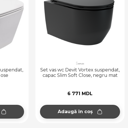
suspendat,
Set vas wc Devit Vortex suspendat,
lose
capac Slim Soft Close, negru mat
6 771 MDL
Adaugă în coș