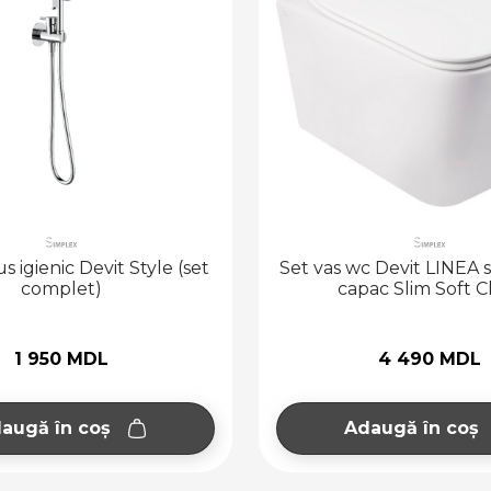
s igienic Devit Style (set
Set vas wc Devit LINEA 
complet)
capac Slim Soft C
1 950 MDL
4 490 MDL
augă în coș
Adaugă în coș