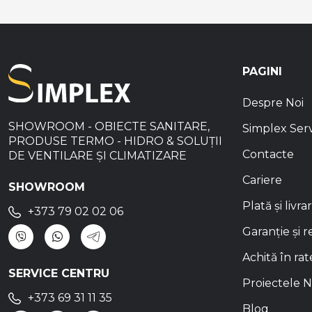
PAGINI
Despre Noi
SHOWROOM - OBIECTE SANITARE,
Simplex Ser
PRODUSE TERMO - HIDRO & SOLUȚII
Contacte
DE VENTILARE ȘI CLIMATIZARE
Cariere
SHOWROOM
Plată și livra
+373 79 02 02 06
Garanție și r
Achită în rat
SERVICE CENTRU
Proiectele N
+373 69 31 11 35
Blog