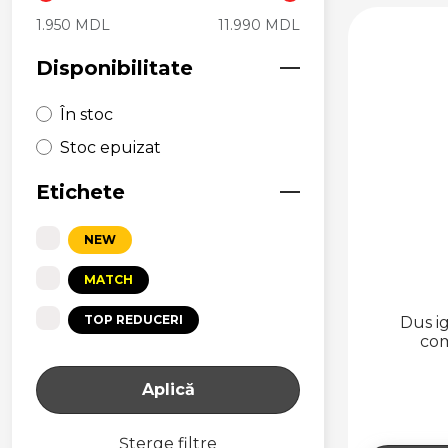
1.950 MDL
11.990 MDL
Disponibilitate
În stoc
Stoc epuizat
Etichete
NEW
MATCH
TOP REDUCERI
Dus ig
com
Aplică
Șterge filtre