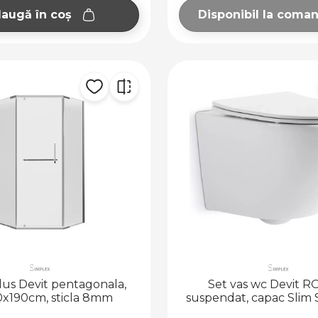
augă în coș
Disponibil la coma
dus Devit pentagonala,
Set vas wc Devit 
x190cm, sticla 8mm
suspendat, capac Slim 