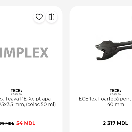
ex Teava PE-Xc pt apa
TECEflex Foarfecă pentru
 25x3,5 mm, (colac 50 ml)
40 mm
54 MDL
2 317 MDL
109 MDL