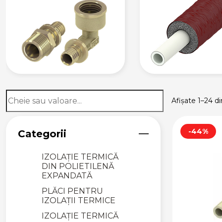
RACORDURI
FLEXIBILE
ROBINEȚI
RACORDURI
FLEXIBILE
SUPAPE DE SENS ȘI
SIGURANȚĂ
SUPAPĂ DE SENS
Afișate 1–24 di
ÎNTRE FLANȘE
ACCESORII SETURI
DISTRIBUITORI
-44%
Categorii
IZOLAȚII
IZOLAȚIE TERMICĂ
DIN POLIETILENĂ
EXPANDATĂ
PLĂCI PENTRU
IZOLAȚII TERMICE
IZOLAȚIE TERMICĂ