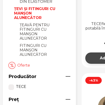
DIN ELASTOMER
ȚEVI ȘI FITINGURI CU
MANȘON
ALUNECĂTOR
TECEfl
ȚEAVĂ PENTRU
potabilă 
FITINGURI CU
MANȘON
ALUNECĂTOR
FITINGURI CU
MANȘON
ALUNECĂTOR
Ad
ȚEVI ȘI FITINGURI DIN
Oferte
METAL
FITINGURI ȘI ȚEAVĂ
Producător
DIN INOX PRESS
-43%
ȚEAVĂ INOX A
TECE
PRESS
FITINGURI INOX
Preț
A PRESS