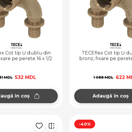
x Cot tip U dublu din
TECEflex Cot tip U d
ixare pe perete 16 x 1/2
bronz, fixare pe perete
532 MDL
622 M
31 MDL
1 088 MDL
augă în coș
Adaugă în coș
-40%