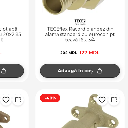
 pt apă
TECEflex Racord olandez din
u 20x2,85
alamă standard cu eurocon pt
l)
țeavă 16 x 3/4
L
127 MDL
204 MDL
Adaugă în coș
-48%