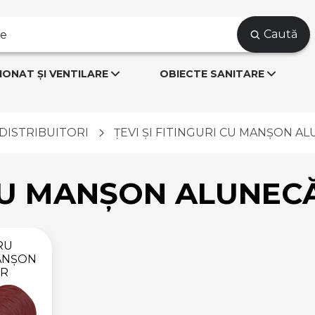
Caută
IONAT ȘI VENTILARE
OBIECTE SANITARE
I DISTRIBUITORI
ȚEVI ȘI FITINGURI CU MANȘON A
 CU MANȘON ALUNEC
RU
MANȘON
OR