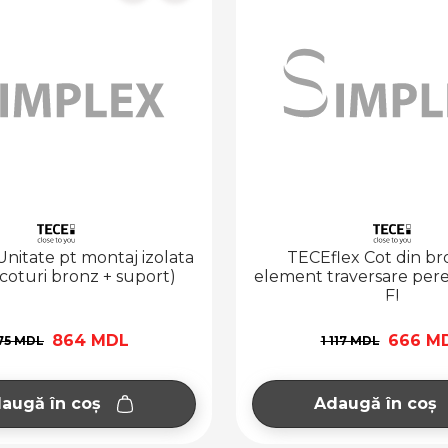
nitate pt montaj izolata
TECEflex Cot din br
 coturi bronz + suport)
element traversare peret
FI
864 MDL
666 M
175 MDL
1 117 MDL
augă în coș
Adaugă în coș