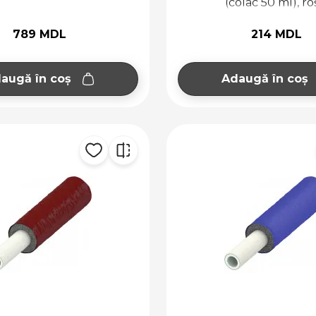
(colac 50 ml), ro
789 MDL
214 MDL
augă în coș
Adaugă în coș