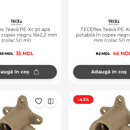
ex Țeavă PE-Xc pt apă
TECEflex Țeavă PE-Xc
în copex negru 16x2,2 mm
potabilă în copex negr
(colac 50 ml)
mm (colac 50 m
35 MDL
46 MD
63 MDL
82 MDL
augă în coș
Adaugă în coș
-43%