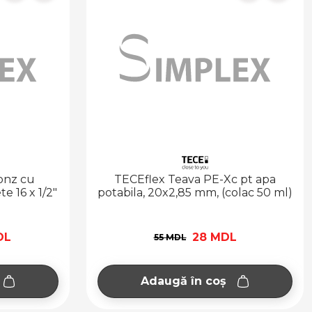
onz cu
TECEflex Teava PE-Xc pt apa
e 16 x 1/2"
potabila, 20x2,85 mm, (colac 50 ml)
DL
28 MDL
55 MDL
Adaugă în coș