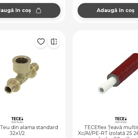
augă în coș
Adaugă în coș
 Teu din alama standard
TECEflex Țeavă multis
32x1/2
Xc/Al/PE-RT izolată 25 