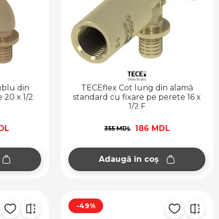
ublu din
TECEflex Cot lung din alamă
 20 x 1/2
standard cu fixare pe perete 16 x
1/2 F
DL
186 MDL
355 MDL
Adaugă în coș
-49%