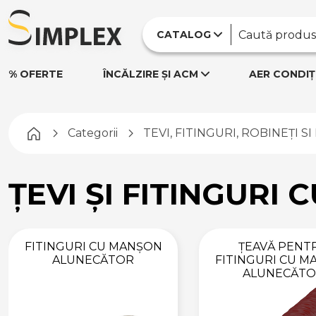
CATALOG
% OFERTE
ÎNCĂLZIRE ȘI ACM
AER CONDIȚ
Pagina principală
Categorii
TEVI, FITINGURI, ROBINEȚI S
ȚEVI ȘI FITINGURI
TEVI, FITINGURI,
ROBINEȚI SI
DISTRIBUITORI
FITINGURI CU MANȘON
ȚEAVĂ PENT
DISTRIBUITORI,
ALUNECĂTOR
FITINGURI CU 
ROBINEȚI
ALUNECĂT
DISTRIBUITORI APĂ
ROBINEȚI ȘI