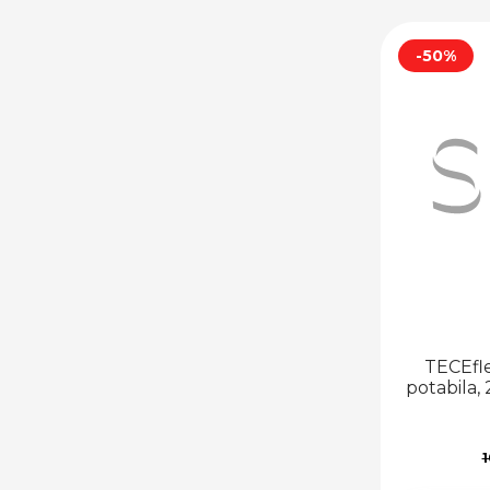
(COMPRESIUNE)
FITINGURI
-50%
STRÂNGERE
NEDEMONTABILE
FITINGURI
STRÂNGERE
DEMONTABILE
PIESE FIXARE
ȚEVI
MULTISTRAT
FITINGURI
PRESS
ȚEVI ȘI FITINGURI
POLIETILENĂ
TECEfl
ȚEVI POLIETILENĂ
potabila,
FITINGURI
POLIETILENĂ
ȚEVI ȘI FITINGURI PPR