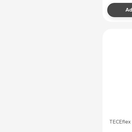
ȚEVI PPR
Ad
FITINGURI PPR
ACCESORII GRĂDINĂ
TECEflex