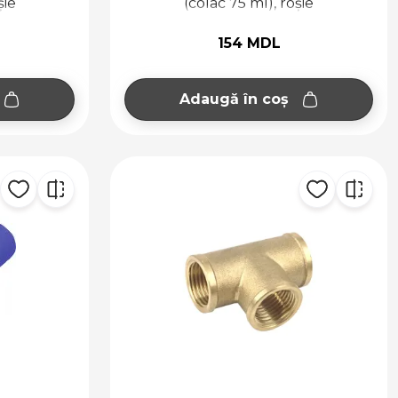
șie
(colac 75 ml), roșie
154 MDL
Adaugă în coș