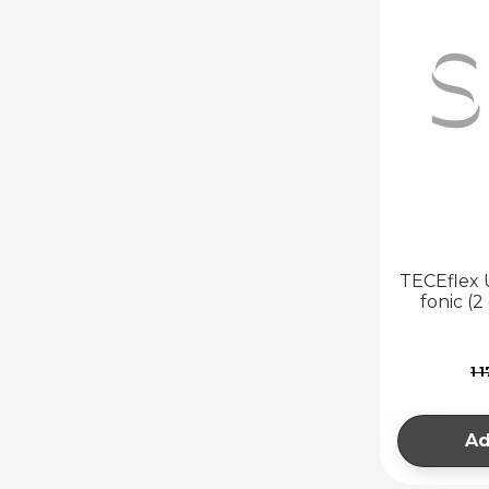
FITINGURI
CUPRU PENTRU
SERTIZARE
FITINGURI DIN
OȚEL NEGRU
FITINGURI DIN
OȚEL GALVANIZAT
FITINGURI
CROMATE
FITINGURI DIN
TECEflex U
ALAMĂ (BRONZ)
fonic (2
ȚEVI ȘI FITINGURI
MULTISTRAT
1 
ȚEAVĂ MULTISTRAT
FITINGURI
MULTISTRAT
Ad
FITINGURI
STRÂNGERE