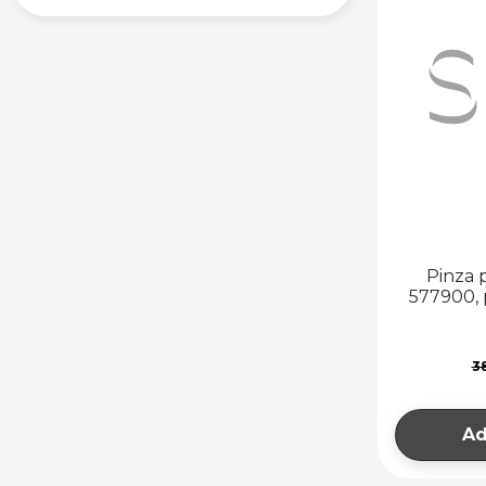
Pinza 
577900, 
3
Ad