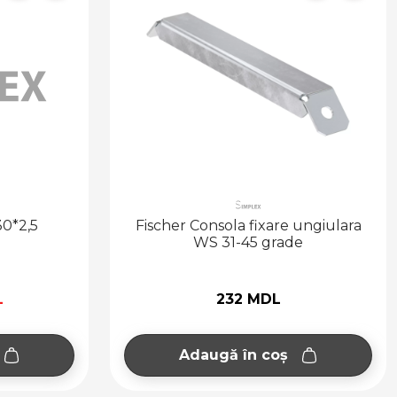
30*2,5
Fischer Consola fixare ungiulara
WS 31-45 grade
L
232 MDL
Adaugă în coș