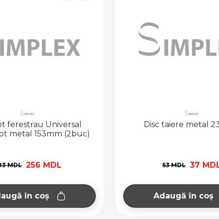
pt ferestrau Universal
Disc taiere metal 2
pt metal 153mm (2buc)
256 MDL
37 MD
83 MDL
53 MDL
augă în coș
Adaugă în coș