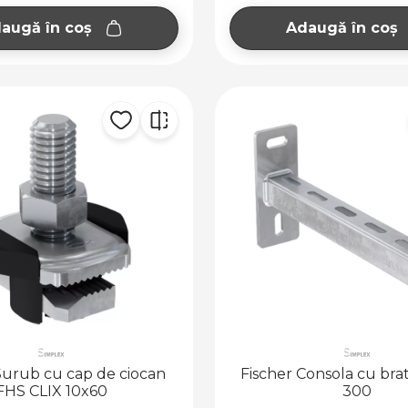
augă în coș
Adaugă în coș
Surub cu cap de ciocan
Fischer Consola cu brat
FHS CLIX 10x60
300