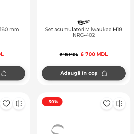
o 180 mm
Set acumulatori Milwaukee M18
NRG-402
DL
6 700 MDL
8 115 MDL
Adaugă în coș
-30%