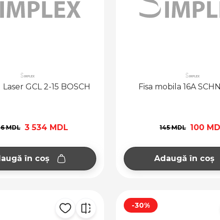
u Laser GCL 2-15 BOSCH
Fisa mobila 16A SC
3 534 MDL
100 M
36 MDL
145 MDL
augă în coș
Adaugă în coș
-30%