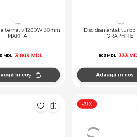
u alternativ 1200W 30mm
Disc diamantat turb
MAKITA
GRAPHITE
3 809 MDL
333 M
10 MDL
503 MDL
augă în coș
Adaugă în coș
-31%