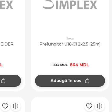
HNEIDER
Prelungitor U16-01 2x2.5 (25m)
DL
864 MDL
1 234 MDL
Adaugă în coș