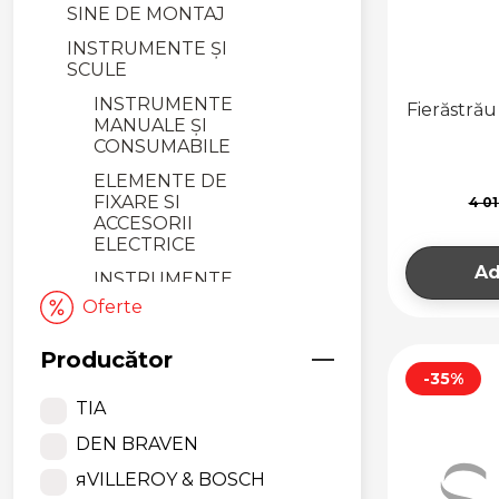
SINE DE MONTAJ
INSTRUMENTE ȘI
SCULE
INSTRUMENTE
Fierăstră
MANUALE ȘI
CONSUMABILE
ELEMENTE DE
FIXARE SI
4 0
ACCESORII
ELECTRICE
Ad
INSTRUMENTE
ELECTRICE ȘI
Oferte
CONSUMABILE
PRODUSE CHIMICE
Producător
TEHNICE
-35%
TIA
SOLUȚII
ÎNTREȚINERE
DEN BRAVEN
INSTALAȚII TERMICE
яVILLEROY & BOSCH
SOLUȚII CHIMICE