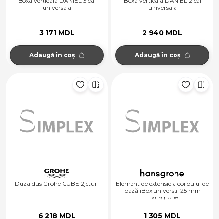
Boxa verticala DANIEL 3 cai
Boxa verticala DANIEL 2 cai
universala
universala
3 171 MDL
2 940 MDL
Adaugă în coș
Adaugă în coș
Duza dus Grohe CUBE 2jeturi
Element de extensie a corpului de
bază iBox universal 25 mm
Hansgrohe
6 218 MDL
1 305 MDL