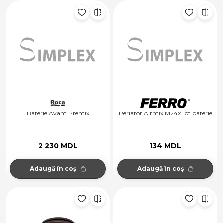
Baterie Avant Premix
Perlator Airmix M24x1 pt baterie
2 230 MDL
134 MDL
Adaugă în coș
Adaugă în coș